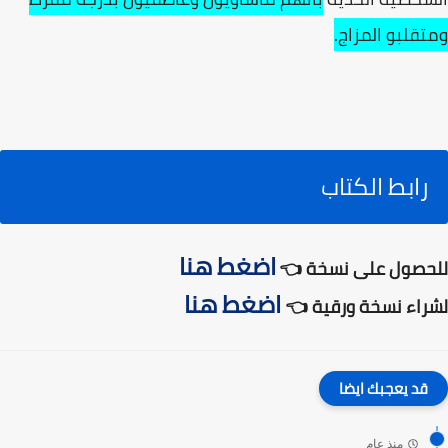
ومتقلبو المزاج.
رابط الكتاب
اضغط هنا
للحصول على نسخة 👈
اضغط هنا
لشراء نسخة ورقية 👈
قد يعجبك ايضا
منذ عام