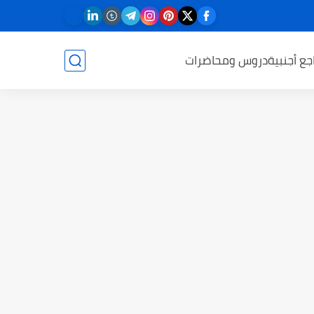
جع أجنبية
دروس ومحاضرات