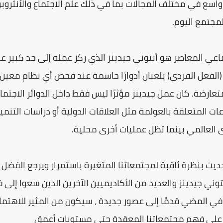
سع في مختلف المجالات بما في ذلك علم الاجتماع والأنثروبول
جتمع اليوم.
ماعي المعاصر هو أنتوني جيدينز الذي ركز عمله إلى حد كبير 
 (الفعل الفردي) يلعبان أدوارًا حاسمة عند فحص أي نظام معين 
عارضة. كان عمل جيدينز مؤثرًا ليس فقط داخل الدوائر الاجتما
عات المتعلقة بالعولمة مثل العلاقات الدولية أو دراسات التن
العالمي بينما تظل عمليات أخرى محلية.
ديث بنظرة ثاقبة لمجتمعاتنا المتغيرة باستمرار ويرجع الفضل 
أنتوني جيدينز والعديد من الأكاديميين الآخرين الذين سعوا إ
ي المضي قدمًا إلى عصور جديدة ، سيكون من المثير للاهتمام
نا على فهم مجتمعاتنا المعقدة حتى مستويات أعمق