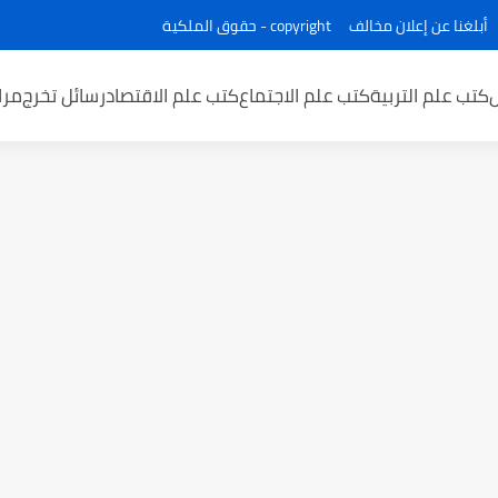
أبلغنا عن إعلان مخالف
copyright - حقوق الملكية
كتب علم التربية
كتب علم الاجتماع
كتب علم الاقتصاد
رسائل تخرج
مرا