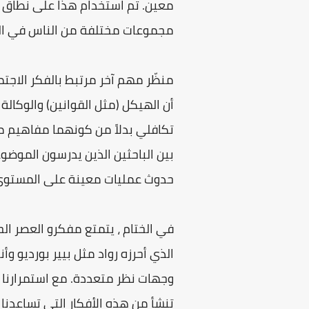
معين. تم استخدام هذا على نطاق وا
مجموعات مختلفة من الناس في الم
منظّر مهم آخر مرتبط بالفكر الاجت
أن الهيكل (مثل القوانين) والوكالة
تكافلي بدلاً من كونهما مفاهيم مت
بين الباحثين الذين يدرسون الموضو
حدوث عمليات معينة على المستوى 
في الختام ، يتمتع مفكرو العصر الح
الذي أحرزه رواد مثل بيير بورديو و
وجهات نظر متعددة. مع استمرارنا ف
تنشأ من هذه الأفكار التي تساعد