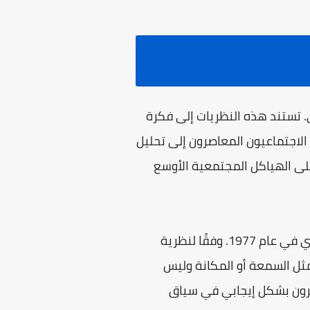
مي. تستند هذه النظريات إلى فكرة
الاجتماعيون المعاصرون إلى تحليل
على الهياكل المجتمعية الأوسع
أحد أبرز المنظرين الاجتماعيين المعاصرين هو بيير بورديو الذي طور مفهومه عن رأس المال الرمزي في عام 1977. وفقًا لنظرية
 مثل السمعة أو المكانة وليس
آخرون بشكل إيجابي في سياق