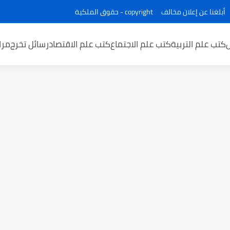
أبلغنا عن إعلان مخالف
copyright - حقوق الملكية
كتب علم التربية
كتب علم الاجتماع
كتب علم الاقتصاد
رسائل تخرج
مرا