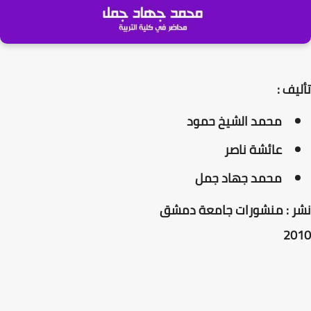
تأليف :
محمد الشيخ حمود
عائشة ناصر
محمد جهاد جمل
نشر : منشورات جامعة دمشق
2010