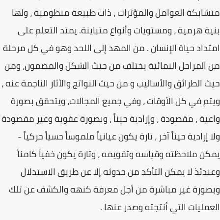
متشابكة العوامل والمؤثرات ، ذات طبيعة منظومية ، ولها
بنية هرمية ، ومستويات وأنواع متباينة. يمتد التعلم على
امتداد حياة الإنسان . من المهد إلى اللحد وهو في كل مرحلة
من المراحل النمائية يختلف من حيث الشكل والمضمون، ومن
حيث الطرائق والأساليب و من حيث النواتج والآثار الناجمة عنه ،
ويتم في كل الأوقات ، وفي جميع المجالات، ويتحقق بصورة
واعية ، مقصودة ، وإرادية حيناً ، وبصورة عفوية وغير مقصودة
ولا إرادية حيناً آخر ، تارة يكون عيانياً ملموساً حسياً حركياً -
يمكن ملاحظته وقياسه وتقويمه ، وتارة يكون خفياً كامناً
وعندئذ لا يمكن التأكد من حدوثه إلا عن طريق الاستدلال
وبصورة غير مباشرة من أجل معرفة كنهه والكشف عن تلك
العمليات التي أنتجته وصدر عنها .