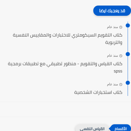
قد يعجبك ايضا
منذ عام
كتاب التقويم السيكومتري للاختبارات والمقاييس النفسية
والتربوية
منذ عام
كتاب القياس والتقويم - منظور تطبيقي مع تطبيقات برمجية
spss
منذ عام
كتاب استخبارات الشخصية
القياس النفسي