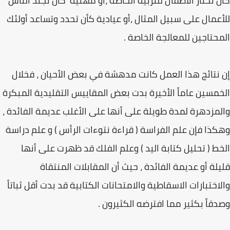
كأن تختار الأطفال للتربية الخاصة ،أو مهنية كأن تجند الناس
للأعمال على سبيل المثال ،أو عيادية كأن تحدد وتساعد أولئك
المحتاجين للمعالجة الخاصة .
إن نتائج هذا العمل كانت مدهشة في بعض الأحيان ، فخلال
الخمسين عاماً الأخيرة بدت بعض المقاييس التقليدية المبكرة
والمزدهرة لمدة طويلة على أنها على الأغلب عديمة الفائدة ،
وهكذا فإن علم الفراسة ( قراءة نتوءات الرأس ) و علم دراسة
الخط ( تحليل كتابة اليد ) وعلم الفلك قد ظهرت على أنها
قليلة أو عديمة الفائدة ، حيث أن المقابلات المنتقاة
والاختبارات الاسقاطية والامتحانات الكتابية قد بدت أقل ثباتاً
وصدقاً بكثير مما افترضه الكثيرون .