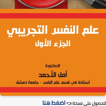
اضغط هنا
للحصول على نسخة 👈