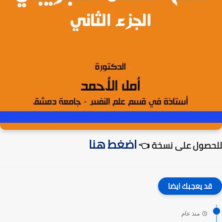
اضغط هنا
للحصول على نسخة 👈
قد يعجبك ايضا
منذ عام