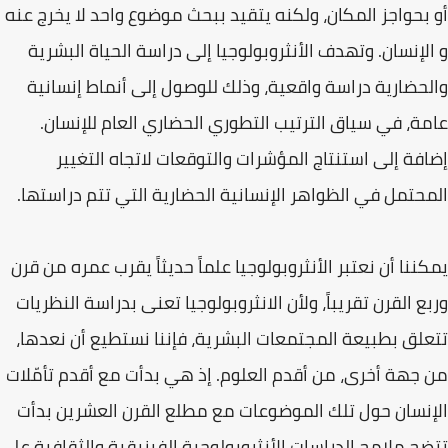
أو بحواجز المكان، ولكنه يتقيد ببحث موضوع واحد لا يخرج عنه
و الإنسان. وتهدف الأنثروبولوجيا إلى دراسة الحياة البشرية
والحضارية دراسة واقعية، وذلك للوصول إلى أنماط إنسانية
عامة، في سياق الترتيب التطوري الحضاري العام للإنسان.
إضافة إلى استنتاج المؤشرات والتوقعات لاتجاه التغيير
المحتمل في الظواهر الإنسانية الحضارية التي تتم دراستها.
يمكننا أن نعتبر الأنثروبولوجيا علماً حديثاً يقرب عمره من قرن
وربع القرن تقريباً، ولأن الانثروبولوجيا تعنى بدراسة النظريات
تتعلق بطبيعة المجتمعات البشرية، فإننا نستطيع أن نعدها،
من جهة أخرى، من أقدم العلوم. إذ هي بدأت مع أقدم تأمّلات
الإنسان حول تلك الموضوعات مع مطلع القرن العشرين بدأت
تتضح ملامح الدراسات الأنثروبولوجية الفيزيقية والثقافية علـ