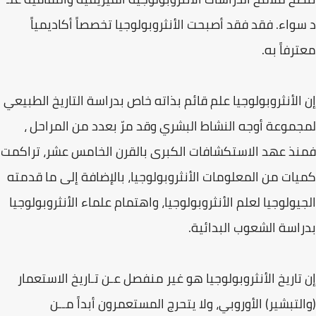
د سواء. فقد فقد أصبحت الأنثروبولوجيا تخصصاً أكاديمياً
معترفاً به.
إن الأنثروبولوجيا علم قائم بذاته خاص بدراسة التاريخ الطبيعي
لمجموعة أوجه النشاط البشري وقد مرّ بعدد من المراحل ،
فمنذ عهد الاستكشافات الكبرى بالقرن الخامس عشر، تراكمت
كميات من المعلومات الأنثروبولوجيا، بالإضافة إلى ما قدمته
الجيولوجيا لعلم الأنثروبولوجيا، واهتمام علماء الأنثروبولوجيا
بدراسة الشعوب البدائية.
إن تاريخ الأنثروبولوجيا هو غير منفصل عـن تـاريخ الاستعمار
(والتبشير) الأوروبي، ولا يتحرج المستعمرون أبداً مــن