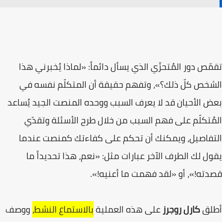
تقمّص دور المُتحرِّي الذي يسأل دائماً: «لماذا يُخبرني هذا
الشخص كلّ ذلك؟»، وتفهم حقيقة أن المتكلّم نفسه في
بعض الأحيان قد لا يعرف السبب ووحده المنصت الجيد يُساعد
المُتكلّم على فهم السبب من خلال طرح الأسئلة وتقدّي
التفاصيل، ويمكنك أن تحكم على كفاءتك كمنصت عندما
يقول لك الطرف الآخر عبارات مثل: «نعم، هذا تحديداً ما
قصدته!»، أو «لقد فهمت ما أعنيه!».
أطلق
كارل روجرز
على هذه العملية
بالاستماع النشط،
ووصف