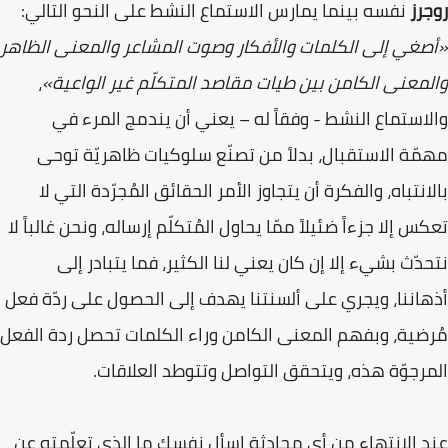
روجرز
نفسه بينما يمارس الاستماع النشط على النحو التالي:
«أصغي إلى الكلمات والأفكار وصوت المشاعر والمعنى الظاهر
والمعنى الكامن بين طيات مقاصد المتكلّم غير الواعية»
،
والاستماع النشط - وفقاً له – يعني أن يندمج المرء في
مهمّة الاستقبال، بدلاً من تصنّع سلوكيات ظاهريّة توحى
بالانتباه، والفكرة أن يتجاوز الأمر الحقائق المُجرّدة التي لا
تعكس إلا جزءاً ضئيلاً ممّا يحاول المُتكلّم إرساله، ونحن غالباً لا
نتحدّث بشيء إلا إن كان يعني لنا الكثير، فما يتبادر إلى
أذهاننا، ويجري على ألسنتنا يهدف إلى الحصول على ردّة فعل
مُرضية، وبفهم المعنى الكامن وراء الكلمات تحصل ردة الفعل
المرجوّة هذه، ويتحقق التواصل وتتوطد العلاقات.
عند الانتهاء من أي محادثة اسأل نفسك ما الذي تعلّمته عن