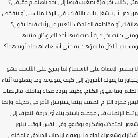
متى كانت آخر مرّة أصغيت فيها إلى أحد باهتمام حقيقي؟
من دون أن ينشغل بالك بالتفكير في الردّ المناسب، أو بتفحّص
هاتفك، أو مقاطعة المتحدّث للتعبير عن رأيك فيما يقول؟
ومتى كانت آخر مرة أنصت فيها أحد لك، وكان منتبها
ومستجيباً لكلّ ما تفوّهت به حتّى أشبعك اهتماماً وتفهماً؟
لا يقتصر الإنصات على الاستماع لما يجري على الألسنة فهو
يتجاوز ما يقوله الآخرون، إلى كيف يقولونه، وما يفعلونه أثناء
الكلام، وما سياق الكلام، وكيف يتردّد صداه بداخلك، فالإنصات
ليس مجرّد التزام الصمت بينما يسترسل الآخر في حديثه، وإنما
يرتبط الإنصات في مجمله باستجابتك أي درجة التعرّف إلى
شعور المتحدّث وأفكاره بوضوح، وفي نفس الوقت تبلور
أفكارك وشعورك تجاه ما يرويه والإنصات الصادق والمخلص