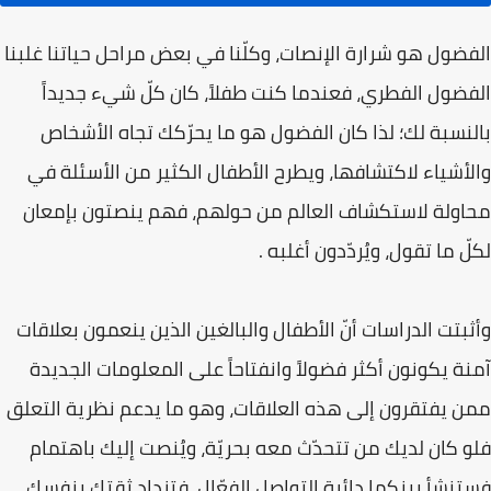
الفضول هو شرارة الإنصات، وكلّنا في بعض مراحل حياتنا غلبنا
الفضول الفطري، فعندما كنت طفلاً، كان كلّ شيء جديداً
بالنسبة لك؛ لذا كان الفضول هو ما يحرّكك تجاه الأشخاص
والأشياء لاكتشافها، ويطرح الأطفال الكثير من الأسئلة في
محاولة لاستكشاف العالم من حولهم، فهم ينصتون بإمعان
لكلّ ما تقول، ويُردّدون أغلبه .
وأثبتت الدراسات أنّ الأطفال والبالغين الذين ينعمون بعلاقات
آمنة يكونون أكثر فضولاً وانفتاحاً على المعلومات الجديدة
ممن يفتقرون إلى هذه العلاقات، وهو ما يدعم نظرية التعلق
فلو كان لديك من تتحدّث معه بحريّة، ويُنصت إليك باهتمام
فستنشأ بينكما دائرة التواصل الفعّال، فتزداد ثقتك بنفسك