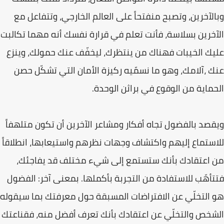
وبالآخرين، وتصبح منفتحاً على العالم الخارجي، وتتفاعل مع
الآخرين بسلاسة، فأنت تعلم في قرارة نفسك أنه مهما تكالبت
عليك الخيبات فهناك من ينتظرك، ليخفّف عنك حمولك، وينزع
عنك ،آلامك، وهو ما نسمّيه ركيزة الأمان التي تشكّل حصن
الحماية من الوقوع في براثن الوحدة.
ويقصد بالفضول تجاه أفكار ومشاعر الآخرين أن تكون متلهفاً
للاستماع إليهم واكتشاف وجهات نظرهم واستيعابها، انطلاقاً
من اعتقادك بأنك ستستمع إلى شيء مختلف قد يفاجئك،
فتتأهّب للاستفادة من التجربة بأكملها. بمعنى آخر: الفضول
هو التخلّي عن الافتراضات المسبقة حول معرفتك بما سيقوله
الشخص والتخلّي عن اعتقادك بأنك تعرف أفضل منه، فقناعتك