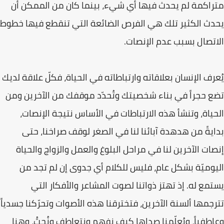
متراكمة لم يحدث فيها أي شيء، بينما كان من الممكن أن
يحدث الكثير تلك هي الفرص الضائعة التي تنقطع فيها خطوط
الاتصال بسبب عدم الإنصات.
يُعرف الإنسان بعلاقاته وارتباطاته في الحياة، فكلّ علاقة لديك
تضع حجراً في بناء شخصيتك وتُحدّد موقفك من الآخرين ومن
الحياة، وتنشأ هذه الارتباطات في الأساس نتيجة الإنصات،
بدايةً من هدهدة آبائنا لنا في الصغر لوقف صراخنا، حتى
إنصات الآخرين لنا في مراحل البلوغ والعمل والزواج والحياة
اليوميّة بشكل عام، فليس للكلام أي جدوى إن لم تجد من
يستمع له. إذ تهتز ذواتنا لصوت المشاعر والأفكار التي
تترجمها ألسنة الآخرين، فتخترقنا هذه الأصوات وتحرّكنا جسدياً
وعاطفياً، ويُعلّمنا صداها كيف نفهم ونتعاطف ونُحبُّ، وهنا