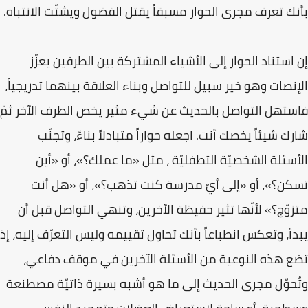
بأنك تعرف مجرى الحوار مسبقاً يقتل الفضول ويشتّت الانتباه.
إن استناد الحوار إلى الأشياء المشتركة بين الطرفين يعزّز
الإنصات وهو خير سبيل للتواصل وبناء العلاقة بينهما تدريجياً،
فاستهل التواصل بالحديث عن شيء مثير يخص الطرف الآخر ثمّ
شارك شيئاً يخصك أنت. اجعله حواراً متبادلاً بناءً، وتجنّب
الأسئلة الشخصيّة التطفليّة ، مثل «ما عملك؟»، أو «أين
تسكن؟»، أو «إلى أيّ مدرسة كنت تذهب؟»، أو «هل أنت
متزوّج؟» لأنّها تثير حفيظة الآخرين، وتنهي التواصل قبل أن
يبدأ، وتعكس انطباعاً بأنك تحاول تقييمه وليس التعرّف إليه، إذ
تضع هذه النوعية من الأسئلة الآخرين في موقف دفاعي،
وتُحوّل مجرى الحديث إلى ما هو أشبه بسيرة ذاتيّة مصطنعة