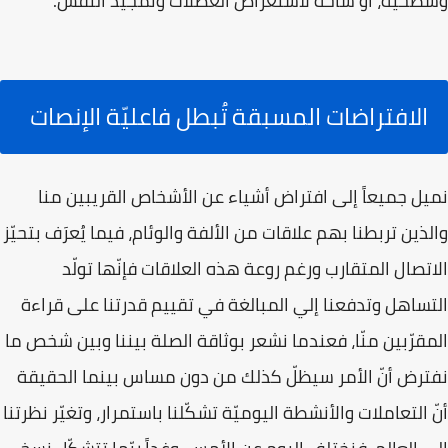
وسطحية، أو ساحة لاستعراض العضلات وتمجيد النفس.
الافتراضات المسبقة تُبطل فاعليّة الإنصات
نميل جميعاً إلى افتراض أشياء عن الأشخاص القريبين منا
والذين تربطنا بهم علاقات من الألفة والوئام، فيما يُعرَف بتحيّز
الاتصال المتقارب ورغم روعة هذه العلاقات فإنّها تولّد
التساهل وتدفعنا إلي المبالغة في تقييم قدرتنا على قراءة
المقرّبين منّا، فعندما نشعر بوثاقة الصلة بيننا وبين شخص ما
نفترض أنّ الأمر سيظلّ كذلك من دون مساس بينما الحقيقة
أنّ التعاملات والأنشطة اليوميّة تشكّلنا باستمرار، وتغيّر نظرتنا