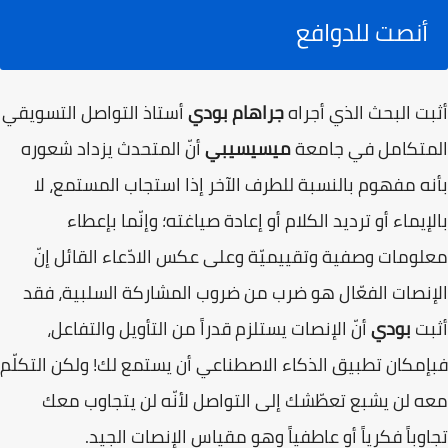
أنصت للدوافع
أثبت البحث الذي أجراه
جراهام بودي
أستاذ التواصل التسويقي
المتكامل في جامعة
ميسيسيبي
أنّ المتحدث يزداد شعوره
بأنه مفهوم بالنسبة للطرف الآخر إذا استجاب المستمع، لا
بالإيماء أو ترديد الكلام أو إعادة صياغته؛ وإنّما بإعطاء
معلومات وصفية وتقييميّة وعلى عكس الادّعاء القائل إنّ
الإنصات الفعّال هو ضرب من ضروب المشاركة السلبية، فقد
أثبت
بودي
أنّ الإنصات يستلزم قدراً من التأويل والتفاعل،
فبإمكان تطبيق الذكاء الاصطناعي أن يستمع لك! ولكن التكلّم
معه لن يشبع تعطّشك إلى التواصل لأنّه لن يتجاوب معك
تجاوباً فكرياً أو عاطفياً وهو مقياس الإنصات الجيد.