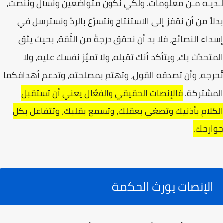
لـديـه مـن معلومات. ولكي نكون متواضعين ونسأل وننصت،
بدلاً من أن نقفز إلى الاستنتاح ونتسرّع بالردّ ونسترسل في
إسداء النصائح، فلا بد أن نحقق درجةً من الثّقة، بحيث يثق
المتحدّث بك، ويتأكد أنك تقبله، ولا تميّز نفسك عليه، ولا
تُحرجه، وأن تصدقه القول، وتهتم بمصلحته، وتدعم أهدافكما
المشتركة.
فالإنصات الحقيقي والفعّال يعني أن تستقبل
الكلام بأذنيك وتصغي بعقلك، وتسمع بقلبك، وتتفاعل بكل
جوارحك.
الإنصات يورث الحكمة