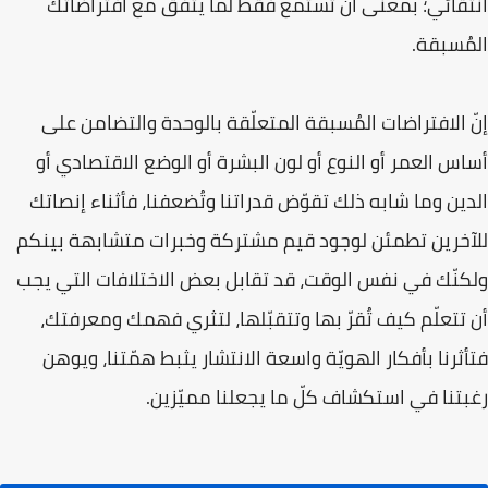
انتقائي؛ بمعنى أن تستمع فقط لما يتفق مع افتراضاتك
المُسبقة.
إنّ الافتراضات المُسبقة المتعلّقة بالوحدة والتضامن على
أساس العمر أو النوع أو لون البشرة أو الوضع الاقتصادي أو
الدين وما شابه ذلك تقوّض قدراتنا وتُضعفنا، فأثناء إنصاتك
للآخرين تطمئن لوجود قيم مشتركة وخبرات متشابهة بينكم
ولكنّك في نفس الوقت، قد تقابل بعض الاختلافات التي يجب
أن تتعلّم كيف تُقرّ بها وتتقبّلها، لتثري فهمك ومعرفتك،
فتأثرنا بأفكار الهويّة واسعة الانتشار يثبط همّتنا، ويوهن
رغبتنا في استكشاف كلّ ما يجعلنا مميّزين.