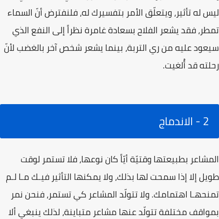
ليس له تأثير، ويتعلّق الأمر بتفسيرك له، فلنفترض أنّ السماء
تمطر، فقد يشعر الفلاح بسعادة غامرة نظراً إلى النفع الذي
سيعود عليه من ري التربة، بينما يشعر شخص آخر بالغضب لأنّ
رحلته قد أُلغيت.
2 - الاندماج
المشاعر بطبيعتها وقتيّة أيّاً كان نوعها، فلا تستمر لوقت
طويل إلا إذا سمحت لها بذلك، ولا يمكنها التأثير فيـك مـا لـم
تمنحهـا اهتمامك. ولا تتولّد المشاعر كي تستمر، فنحن نمر
بمواقف مختلفة تتولّد عنها مشاعر متباينة، لذلك ينبغي ألا