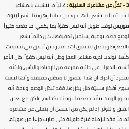
3 - تخلَّ عن مشاعرك السلبيّة :
غالباً ما تتشبث بالمشاعر
السلبيّة لأنّنا نشعر بأنّها جزء من حياتنا وهويتنا. شعر
ثيبوت
موريس
لوقت طويل أنه ليس كفؤاً بما يكفي، ما دفعه كثيراً
لوضع خطط يومية يستحيل تحقيقها. كان دائماً يشعر
بالضغوط ويناضل لتحقيق أهدافه، وحين أخفق في تحقيقها
كلّها، تولدت لديه مشاعر العجز وظن أنه ليس كفؤاً. كان الأمر
أشبه بالدوران في دائرة مفرغة من الإحباط واليأس، ولكنّه
بمجرد أن أدرك أن هذا الشعور لا يعكس حقيقته وأنها ليست
سوى أفكار سلبيّة ظلّ يكرّرها، فقد تبدّل الوضع، ولاحظ أنه
بمرور الوقت ينفّذ خططه اليوميّة بكفاءة، ولكن مع بعض
القلق والتوتّر، إذ لم يكن من السهل أن يتخلّى عن مشاعره
تماماً، فقد لازمته فترة طويلة حتى صارت جزءاً من هويته،