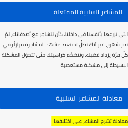
المشاعر السلبية المفتعلة
التي نزرعها بأنفسنا في داخلنا. كأن تتشاجر مع أصدقائك، ثمّ
تمر شهور، غير أنك تظلُّ تستعيد مشهد المشاجرة مراراً وفي
كلّ مرّة يزداد غضبك، وتتضخّم كراهيتك حتّى تتحوّل المشكلة
البسيطة إلى مشكلة مستعصية.
معادلة المشاعر السلبية
معادلة تشرح المشاعر على اختلافها :