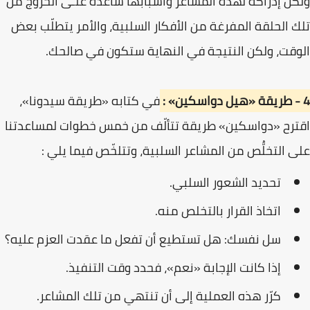
ولكن إدراكه لهذه المشاعر وأسبابها ساعده علـى الخروج من
تلك الحلقة المفرغة من الأفكار السلبية، والأمر يتطلّب بعض
الوقت، ولكن النتيجة في النهاية ستكون في صالحك.
4
- طريقة «هيل دواسكين» :
في كتابه «طريقة سيدونا»،
اقترح «دواسكين» طريقة تتألّف من خمس خطوات لمساعدتنا
على التخلُّص من المشاعر السلبية، وتتلخّص فيما يلي :
تحديد الشعور السلبي.
اتخاذ القرار بالتخلص منه.
سل نفسك: هل تستطيع أن تفعل ما عقدت العزم عليه؟
إذا كانت الإجابة «نعم»، فحدد وقت التنفيذ.
كرّر هذه العملية إلى أن تنتهي من تلك المشاعر.