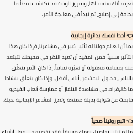
تعرف أنك ستسجلها، وبمرور الوقت قد تكتشف نمطاً ما
بحاجة إلى إصلاح، ثم تبدأ في معالجة الأمر.
👈
أحط نفسك بدائرة إيجابية
بما أن العالم حولنا له تأثير كبير في مشاعرنا، فإذا كان هذا
التأثير سلبياً، فمن المفيد أن تعيد النظر في محيطك لتبتعد
عنه بمسافة معقولة أو تغيّره تماماً. إذا كان الأمر يتعلّق
بالناس، فحاول البحث عن أناس أفضل، وإذا كان يتعلّق بنشاط
ما كالإفراط في مشاهدة التلفاز أو ممارسة ألعاب الفيديو
فابحث عن هواية بديلة ممتعة وتعزز المشاعر الإيجابية لديك.
👈 اتبع روتيناً صحياً
ما لم ترتب تفاصيل يومك مسبقاً، فقد تقضيه في فعل أشياء