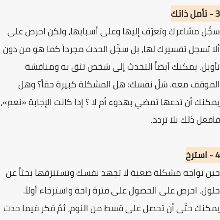
3 - تأمل ذاتك
سجِّل مشاعرك وتعرّف إليها وعلى أسبابها، ولكن احرص على
ألا تسجل تفسيرك لها، بل سجِّل الحدث مجرداً كما هو من دون
تأويل. يمكنك أيضاً التحدث إلى شخص تثق به ومناقشة
الموقف معه. سَلْ نفسك: هل المشكلة كبيرة حقاً؟ وهل
يمكنك أن تدعها تمضي بهدوء أم لا ؟ إذا كانت الإجابة «نعم»،
فافعل ذلك بلا تردد.
4 - استرخ
حين تواجه مشكلة صعبة لا تجهد نفسك وتستنزفها بحثاً عن
حلول. احرص على الحصول على فترة راحة واسترخاء أولاً.
يمكنك حتّى أن تحصل على قسط من النوم، ثمّ فكر فيما حدث