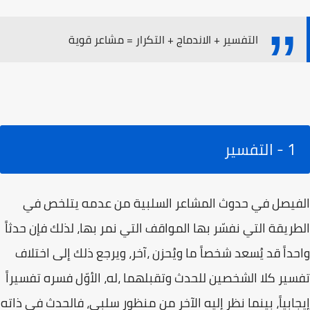
التفسير + الاندماج + التكرار = مشاعر قوية
1 - التفسير
الفيصل في حدوث المشاعر السلبية من عدمه يتلخص في
الطريقة التي نفسّر بها المواقف التي نمر بها، لذلك فإن حدثاً
واحداً قد يُسعد شخصاً ما ويُحزن ،آخر، ويرجع ذلك إلى اختلاف
تفسير كلا الشخصين للحدث وتقبلهما ،له، الأوّل فسره تفسيراً
إيجابياً، بينما نظر إليه الآخر من منظور سلبي، فالحدث في ذاته