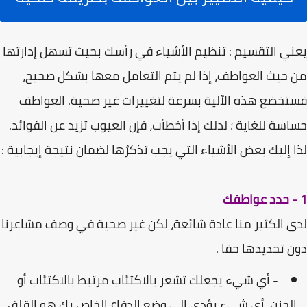
یعني التقسیم : تنظیم الأشیاء في رأسك بحیث تسھل إدارتھا
من حیث العواطف، إذا لم یتم التعامل معھا بشكل صحیح،
فستخضع ھذه الآلیة بسرعة لتغییرات غیر صحیة. العواطف
حساسة للغایة ؛ لذلك إذا أخطأت، فإن العیوب تزید عن الفوائد.
لذا إلیك بعض الأشیاء التي یجب تذكرُھا لضمان نتیجة إیجابیة :
1 - حدد عواطفك
لدى الكثیر منا عادة شائعة، لكن غیر صحیة في وصف مشاعرنا
دون تحدیدھا حقا .
- أي شيء یجعلك تشعر بالاكتئاب مرتبط بالاكتئاب أو
الحزن، أي شيء یؤدي إلى وضع الدفاع الخاص بك ھو القلق.