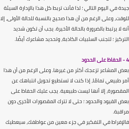
جیدة في الیوم التالي ؛ لذا فأنت تربط كل ھذا بالإدارة السیئة
للوقت، وعلى الرغم من أن ھذا صحیح بالنسبة للحالة الأولى، إلا
أنه لا یرتبط بالضرورة بالحالة الأخیرة. یجب أن تكون شدید
التركیز ؛ لتجنب السلبیات الكاذبة، وتحدید مشاعرك أیضًا.
4 - الحفاظ على الحدود
بعض المشاعر تزعجك أكثر من غیرھا. وعلى الرغم من أن ھذا
أمر طبیعي تمامًا، إذا كنت لا تستطیع تحویل انتباھك عن
المقصورة، إلا أنھا لیست طبیعیة. یجب علیك الحفاظ على
بعض القیود والحدود ؛ حتى لا تترك المقصورات الأخرى دون
مراقبة.
فالإفراط في التفكیر في جزء معین من عواطفك، سیعطیك