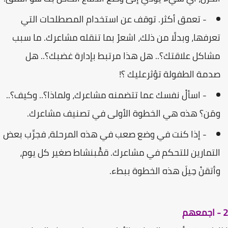
- تعمق أكثر. توقف عن استخدام المصطلحات التي
تعرفھا، وبدلًا من ذلك، اشعرْ بما تنقله مشاعرك. ما سبب
مشاكل علاقتك؟.. ھل ھذا مرتبط بإدارة غضبك؟.. ھل
صدمة الطفولة تؤثرعلیك ؟!
- اسألْ نفسك عما تتضمنه مشاعرك، ولماذا؟.. وكیف؟..
ومَن؟ ھذه ھي الخطوة الأولى في تصنیف مشاعرك.
- إذا كنت في وضع صعب في ھذه المرحلة، فجرِّب بعض
التمارین للتحكم في مشاعرك. قمُْبنشاط صغیر كل یوم،
وأتقنْ حِیلَ ھذه الخطوة ببطء.
2 - اجمعهم