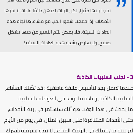
تحب ابنتھا كثیرًا، لكن البنات لدیھن دائمًا عادات لا تحبھا
الأمھات. إذا جمعت شعور الحب مع مشاعرھا تجاه ھذه
العادات السیئة، فلا یمكن للأم التعبیر عن حبھا بشكل
صحیح، ولا تعارض بشدة ھذه العادات السیئة !
3 - تجنب السلبيات الكاذبة
عندما تعمل بجد لتأسیس علاقة عاطفیة ؛ قد تضُلك المشاعر
السلبیة الكاذبة، وعادة ما توجد في العواطف السلبیة.
ما یحدث في ھذا الوقت ھو أنك ستستمر في ربط الأحداث،
حتى الأحداث المتنافرة! على سبیل المثال، في یوم من الأیام
لم تنته من عملك في الوقت المحدد، لا تبدو تسریحة شعرك