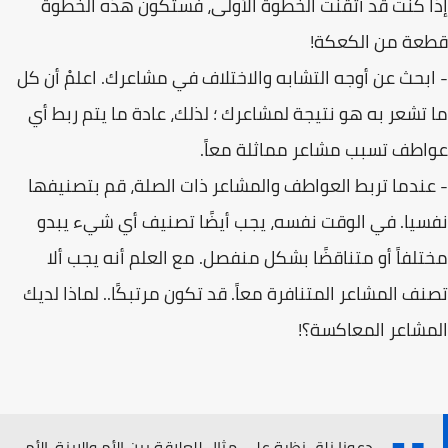
إذا كنت قد أتقنت الخطوة الأولى، فستكون ھذه الخطوة
قطعة من الكعكة!
- ابحث عن أوجه التشابه والاختلاف في مشاعرك. اعلمْ أن كل
ما تشعر به ھو نتیجة لمشاعرك ؛ لذلك، عادة ما یتم ربط أي
عواطف تسبب مشاعر مماثلة معاً.
- عندما تربط العواطف والمشاعر ذات الصلة، قم بتصنیفھا
نفسیا. في الوقت نفسه، یجب أیضًا تصنیف أي شيء یبدو
مختلفاً أو متناقضًا بشكل منفصل. مع العلم أنه یجب ألا
تصنف المشاعر المتنافرة معاً. قد تكون مرتبكًا.. لماذا لدیك
المشاعر المعاكسة؟!
دعونا نلق نظرة على مثال للعلاقة بین الأم والابنة. الأم