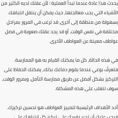
یحدث ھذا عادة عندما تبدأ العملیة ؛ لأن عقلك لدیه الكثیر من
الأشیاء التي یجب معالجتھا، حیث یمكن أن ینتقل انتباھك
بسھولة من منطقة إلى أخرى، قد ترغب في المرور بمراحل
مختلفة في نفس الوقت، أو قد یجد عقلك صعوبة في فصل
عواطف معینة عن العواطف الأخرى.
في ھذه الحالة، كل ما یمكنك القیام به ھو الممارسة.
فتعرفْ بوعي عندما یقوم دماغك بذلك، یمكنك الحفاظ على
التركیز بشكل أفضل عن طریق ممارسة التأمل. وبمرور الوقت،
سوف تتغلب على ھذه المشكلة.
أحد الأھداف الرئیسیة لتمییز العواطف ھو تحسین تركیزك.
فیجب علیك أن تجبر نفسك على تركیز كل انتباھك على