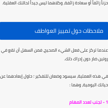
حزناً زائفاً أو سعادة زائفة، وكلاھما لیس جیداً لحالتك العقلیة.
ملاحظات حول تمييز العواطف
عندما تركز على فعل الشيء الصحیح، فمن السھل أن تقع في
روتین ضار دون إدراك ذلك.
في ھذه العملیة، سیسود وضعان للتفكیر ؛ حاول إبعادھما عن
حیاتك الیومیة، وھما :
1 - تجنب تعدد المهام