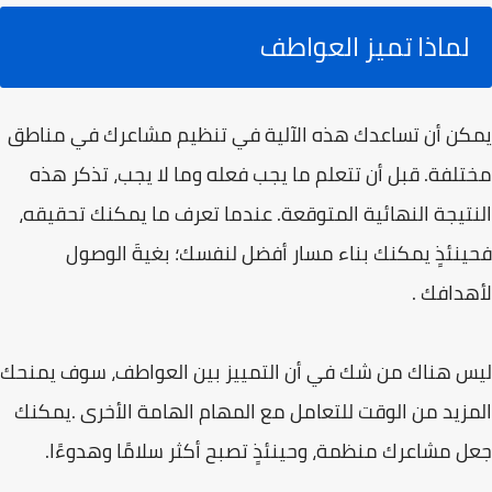
لماذا تميز العواطف
یمكن أن تساعدك ھذه الآلیة في تنظیم مشاعرك في مناطق
مختلفة. قبل أن تتعلم ما یجب فعله وما لا یجب، تذكر ھذه
النتیجة النھائیة المتوقعة. عندما تعرف ما یمكنك تحقیقه،
فحینئذٍ یمكنك بناء مسار أفضل لنفسك؛ بغیةَ الوصول
لأھدافك .
لیس ھناك من شك في أن التمییز بین العواطف، سوف یمنحك
المزید من الوقت للتعامل مع المھام الھامة الأخرى .یمكنك
جعل مشاعرك منظمة، وحینئذٍ تصبح أكثر سلامًا وھدوءًا.