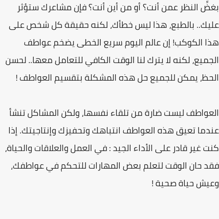
بغضِّ النظر عمن أنت؟ أو من أین أنت؟ فإن مشاعرك ستؤثر
علیك.. بالطبع، ھذا لیس خطأك، لكنه حقیقة كل شخص على
ھذا الكوكب! إن عالم الیوم سریع الخطى یضخم عواطف
الجمیع، لكنه لا یترك لنا الوقت الكافي للتعامل معھا.. لحسن
الحظ، یمكن للجمیع حل ھذه المشكلة بتقسیم العواطف !
العواطف لیست ضارة من تلقاء نفسھا، ولكن المشاكل تنشأ
عندما تعیق ھذه العواطف انتباھك وتحفیزك وإنتاجیتك. إذا
كنت غیر قادر على الأداء الجید : في العمل والعلاقات والحیاة،
فقد حان الوقت لتعلم بعض المھارات للتحكم في عواطفك،
وعیش حیاة صحیة !