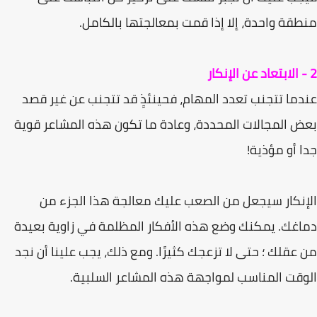
منطقة واحدة، إلا إذا قمت بمعالجتھا بالكامل.
2 - الابتعاد عن الإنكار
عندما تتجنب تعدد المھام، فحینئذٍ قد تتجنب عن غیر قصد
بعض المجالات المحددة، وعادة ما تكون ھذه المشاعر قویة
جدا أو مؤذیة!
الإنكار سیجعل من الصعب علیك معالجة ھذا الجزء من
دماغك. یمكنك وضع ھذه الأفكار المظلمة في زاویة بعیدة
من عقلك ؛ حتى لا تزعجك كثیرًا. ومع ذلك، یجب علینا أن نجد
الوقت المناسب لمواجھة ھذه المشاعر السلبیة.