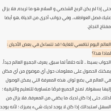
حتى إذا لم یكن الربح الشخصي و السلام ھو ما تریده، فلا یزال
علیك فصل العواطف.. وفي جوانب أخرى من الحیاة ،ھو أیضا
مفتاح النجاح.
العالم الیوم تنافسي للغایة ! قد تتساءل في بعض الأحیان :
لماذا ھذا؟
الجواب بسیط .. لأنه خلافاً لما سبق، یعرف الجمیع العالم جیداً.
یمكنك الحصول على معلومات حول أي موضوع من أي مكان
في العالم في بضع ثوان. ھذه المعرفة التي یمكن الوصول
إلیھا بسھولة، تمنح الجمیع فرصًا متساویة للتعلیم والترقیة ؛
لذلك، حتى إذا كان لدیك ما یكفي من المعرفة، فلا یزال من
السھل استبدالك إذا كان لا یوجد لدیك شيء یمیزك ؛ لأنه یوجد