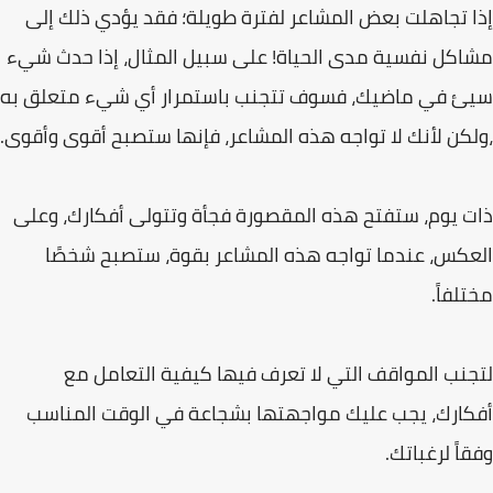
إذا تجاھلت بعض المشاعر لفترة طویلة؛ فقد یؤدي ذلك إلى
مشاكل نفسیة مدى الحیاة! على سبیل المثال، إذا حدث شيء
سیئ في ماضیك، فسوف تتجنب باستمرار أي شيء متعلق به
،ولكن لأنك لا تواجه ھذه المشاعر، فإنھا ستصبح أقوى وأقوى.
ذات یوم، ستفتح ھذه المقصورة فجأة وتتولى أفكارك، وعلى
العكس، عندما تواجه ھذه المشاعر بقوة، ستصبح شخصًا
مختلفاً.
لتجنب المواقف التي لا تعرف فیھا كیفیة التعامل مع
أفكارك، یجب علیك مواجھتھا بشجاعة في الوقت المناسب
وفقاً لرغباتك.