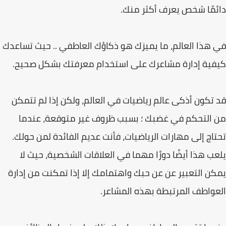
دائمًا شخص یعرف أكثر منك.
في ھذا العالم، ما یمیزك ھو ذكاؤك العاطفي .. حیث تساعدك
كیفیة إدارة مشاعرك على استخدام معرفتك بشكل صحیح.
قد تكون أذكى عالم ریاضیات في العالم، ولكن إذا لم تتمكن
من التحكم في غضبك ؛ بسبب ظروف غیر متوقعة، عندما
تحتاج إلى مھارات الریاضیات، فأنت عدیم الفائدة لمن حولك.
یلعب ھذا أیضًا دورًا مھما في العلاقات الشخصیة، حیث لا
یمكن التعبیر عن عن حبك واھتمامك إلا إذا تمكنت من إدارة
العواطف المرتبطة بھذه المشاعر.