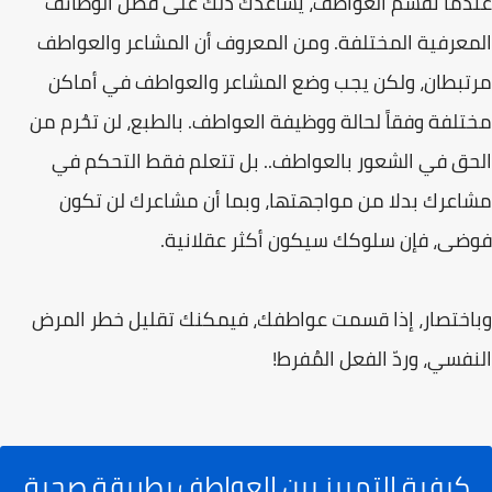
عندما تقسم العواطف، یساعدك ذلك على فصل الوظائف
المعرفیة المختلفة. ومن المعروف أن المشاعر والعواطف
مرتبطان، ولكن یجب وضع المشاعر والعواطف في أماكن
مختلفة وفقاً لحالة ووظیفة العواطف. بالطبع، لن تحُرم من
الحق في الشعور بالعواطف.. بل تتعلم فقط التحكم في
مشاعرك بدلا من مواجھتھا، وبما أن مشاعرك لن تكون
فوضى، فإن سلوكك سیكون أكثر عقلانیة.
وباختصار، إذا قسمت عواطفك، فیمكنك تقلیل خطر المرض
النفسي، وردّ الفعل المُفرط!
كيفية التمييز بين العواطف بطريقة صحية