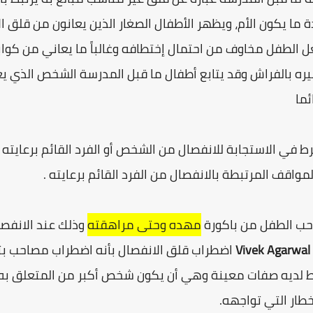
ة ما يكون الأم، ويظهر الأطفال الصغار الذين يعانون من قلق ال
 الطفل مخاوف من احتمال إختطافه وغالباً ما يعاني من كو
غيره بالفراش وقد يتابع أطفال ما قبل المدرسة الشخص الذي 
ئما
ي الاستجابة للانفصال من الشخص أو الفرد القائم برعايته و
واقف المرتبطة بالانفصال من الفرد القائم برعايته .
صاحب الطفل من باكورة
مهده وحتى مراهقته
وذلك عند الانفصال
V
اضطراب قلق الانفصال بأنه اضطراب مصاحب بت
باط لديه صفات معينة وهي أن يكون شخص أكبر من المتعلق به 
طار التي تواجهه.