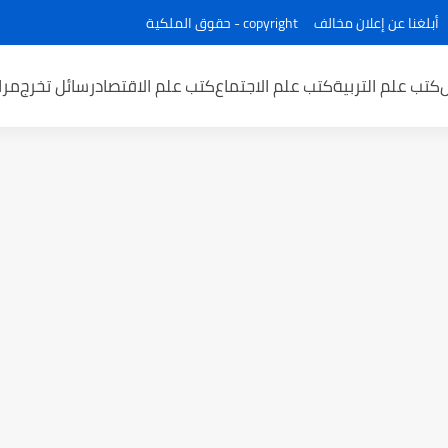
أبلغنا عن إعلان مخالف
copyright - حقوق الملكية
كتب علم التربية
كتب علم الاجتماع
كتب علم الاقتصاد
رسائل تخرج
مرا