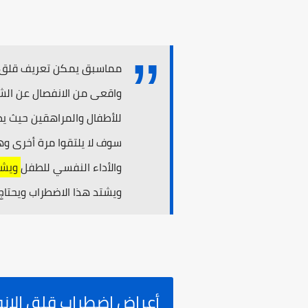
مماسبق يمكن تعريف قلق ال
واقعى من الانفصال عن الشخ
للأطفال والمراهقين حيث ي
سوف لا يلتقوا مرة أخرى وه
والأداء النفسي للطفل
ويشك
ويشتد هذا الاضطراب ويحتاج
أعراض اضطراب قلق الان