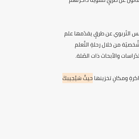
 التّربوي عن طرقٍ يقدّمها علم
صيّة من خلال رحلةِ التَّعلم
راسات والأبحاث ذات الصّلة.
اكرةِ ومكانِ تخزينها
حيثُ سَيُجيبكَ