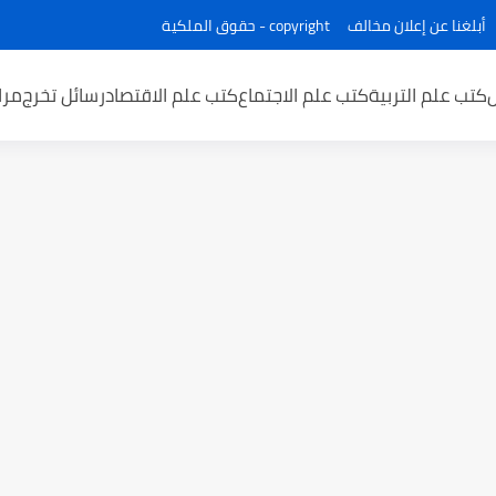
أبلغنا عن إعلان مخالف
copyright - حقوق الملكية
كتب علم التربية
كتب علم الاجتماع
كتب علم الاقتصاد
رسائل تخرج
مرا