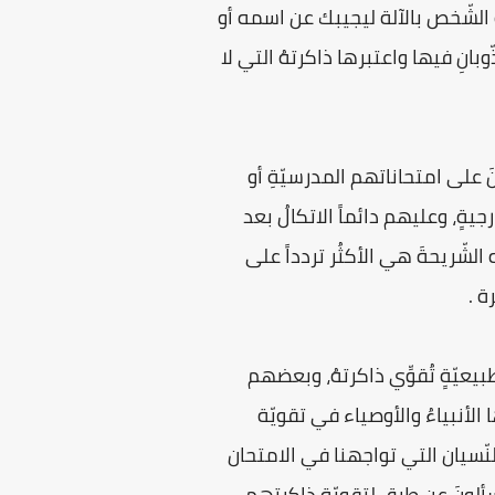
به الشّخص بالآلة ليجيبك عن اسمه أو
ّوبانِ فيها واعتبرها ذاكرتهُ التي لا
َ على امتحاناتهم المدرسيّةِ أو
رجيةٍ، وعليهم دائماً الاتكالُ بعد
لشّريحةَ هي الأكثُر تردداً على
بيعيّةٍ تُقوِّي ذاكرتهُ، وبعضهم
الأنبياءُ والأوصياء في تقويّة
النّسيان التي تواجهنا في الامتحان
يسألونَ عن طرقٍ لتقويّة ذاكرتهم