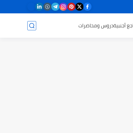
جع أجنبية
دروس ومحاضرات