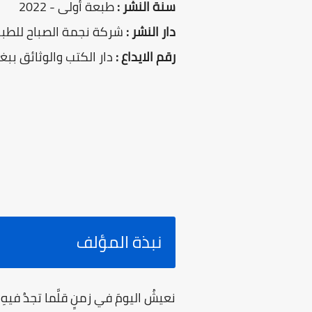
سنة النشر :
طبعة أولى - 2022
دار النشر :
شركة نجمة الصباح للطباع
رقم الايداع :
دار الكتب والوثائق ببغداد 
نبذة المؤلف
نعيشُ اليومَ في زمنٍ قلَّما تجدُ فيه