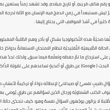
ه أو رقم هاتفِ قريبهِ، أو تاريخ ميلادهِ، وقد تشهد زمناً يستعين 
لأمرُ ليسَ مستبعداً في زمنٍ اندمجَ فيه الإنسان مع الآلة لدرجة الذ
ونهُ كثيراً في أشدّ المواقفِ التي يحتاج إليها .
ا ضحيّةُ هذه التّكنولوجيا بشكلٍ أو بآخر وهم الطّلبةُ المقبلون
الة الطَّبيعيّة التَّقليديّة لنظام الامتحان الاستعانةُ بذواكرَ خا
على استرجاع ما تمَّ حفظه وتعلّمهُ فيما سبق، ولذلك تجدُ هذه ا
 تقويّة الذّاكرة .
ِ طبيبٍ نفسيٍّ أو صيدلانيٍّ لإعطائه دواءً أو تركيبةً لأعشابٍ ط
واب الكتب السّماويّة ورجال الدّين لسؤالهم عن طرقٍ يُوصي بها 
طَّلبةَ لا يزالون يوجّهون السؤالَ نفسهُ وهو: كيف نتحدّى حالةَ 
حسبُ بل إنَّ العديدَ من النَّاس ومن مختلفِ الشَّرائح العمريّة 