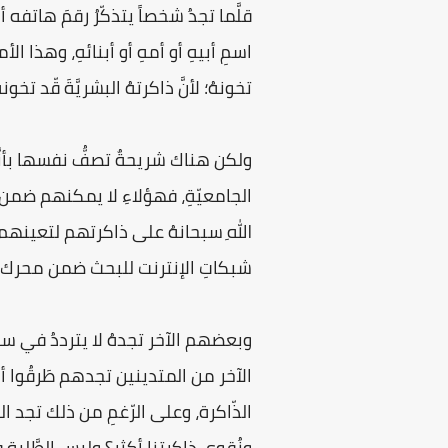
قلَّما تجدُ شخصاً يتذكّرُ رقمَ هاتف
اسمِ أبيهِ أو أمهِ أو أبنائهِ، وهذا ا
تخونهُ؛ لأنَّ ذاكرتهُ البشريَّةَ قّد تخ
ولكن هناك شريحةٌ تصفُّ نفسها بأنَّه
الجامعيّةِ، فهؤلاءِ لا يمكنهم ضمن الح
اللهِ سبحانهُ على ذاكرتهم لتعينهم 
شبكاتِ الإنترنت للبحث ضمن محرك البحث ( Google) عن طرقٍ أو أغذيةٍ تساعدهم على
وبعضهم الآخر تجدهُ لا يترددُ في سؤال
الآخر من المتدينين تجدهم طَرقُوا أب
الذّاكرة، وعلى الرّغمِ من ذلك تجد ال
ونُقوي ذاكرتنا أكثر؟ وليس الطَّلبة ف