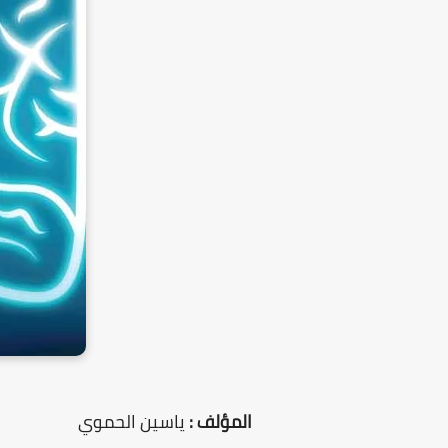
المؤلف :
ياسين الحموي