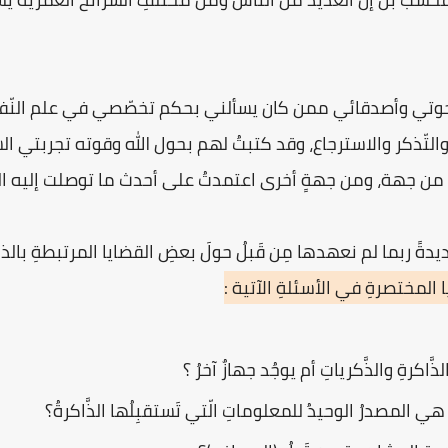
إخوتي وأصدقائي ممن كان يسألني بحكم تخصّصي في علم النّفس
تّذكر والاسترجاع، وقد كتبتُ لهم بحول الله وقوته تجربتي الشَّخ
ا من جهة، ومن جهةٍ أخرى اعتمدتُ على أحدث ما توصلت إليه الدّ
ديدةً ربما لم نعهدها مِن قَبلُ حولَ بعضِ القضايا المرتبطةِ بالذ
المختصرةِ في الأسئلةِ الآتية :
َاكرةِ والذَّكرياتِ أم يوجُد جهازٌ آخرُ ؟
 هي المصدرُ الوحيدُ للمعلوماتِ الّتي تَستقبِلُها الذَّاكرةُ؟