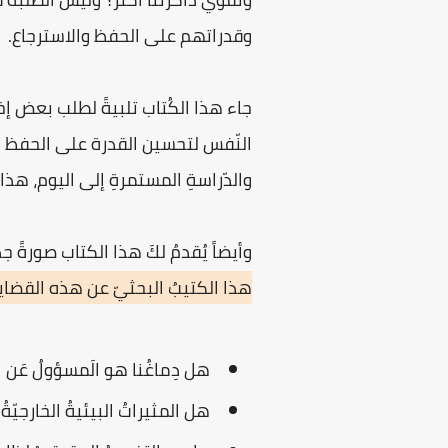
وقدراتهم على الحفظ والاسترجاع.
جاء هذا الكُتاب تلبيةً لطلب بعض 
النّفس لتحسين القدرة على الحفظ وال
والدّراسةِ المستمرةِ إلى اليوم، هذ
وأيضاً يُقدمُ لكَ هذا الكتاب صورةً ج
هذا الكتيبُ البحثيّ عن هذه القضايا 
هل دِماغُنا هو الَمسؤولُ عَن الذّ
هل المثيراتُ البيئيةُ الخارجيّةُ