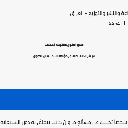
ة والنشر والتوزيع - العراق
4454
جميع الحقوق محفوظة لأصحابها
تم نشر الكتاب بطلب من مؤلفه السيد : ياسين الحموي
ِ شخصاً يُجيبك عن مسألةٍ ما وإنْ كانت تتعلقُ بهِ دون الاستعانة ب