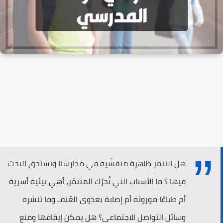
هل التنمر ظاهرة متفشّية في مدارسنا وتستحق البحث
فيها ؟ ما الأسباب التي تُحرّك المتنمّر، أهي بيئية أسرية
أم طباعًا موروثة أم إصابة بعدوى العُنف وما تنشره
وسائل التواصل الاجتماعي؟ هل يمكن إيقافها ومنع