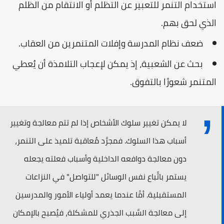
استخدام التنمر للتعبير عن التظلم أو الانتقام من الظلم
الذي لحق بهم.
ضعف نظام المدرسة وإفلات المتنمرين من العقاب.
بحث عن الشعبية، إذ يمكن لإعجاب التلامذة أن يُعطي
المتنمر شعورًا بالتفوق.
لا يمكن تغيير سلوك الأشخاص إذا لم تتم معالجة وتغيير
أسباب هذا السلوك. فمجرَّد مُعاقبة تلميذ على التنمر،
دون معالجة دوافعه الداخلية وأسباب فعلته يجعله
يستمر باتِّباع نفس الوسائل "للتواصل" في النزاعات
المستقبلية. أمَّا عندما يعمد أولياء الأمور والمدرسين
إلى معالجة السَّبب الجذري للمشكلة، فيُصبح بالإمكان