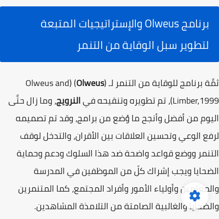
برنامج Olweus والإستراتيجيات المتبعة
لتطوير سبل الوقاية من التنمر
ثمَّة برنامج للوقاية من التنمر لـ (
Olweus
) (Olweus and
Limber,1999)، تم تطويره وتنقيحه في
النرويج
، وما زال حتَّى
اليوم من أفضل وأنجح ما وُضع من برامج، وقد تم تصميمه
لرفع الوعي وتحسين العلاقات بين الأقران، والتدخل لوقف
التنمر ووضع قواعد واضحة ضد هذا السلوك ودعم وحماية
الضحايا ويجب إشراك كلّ من الموظفين في المدرسة
والمعلمين وأولياء الأمور وأفراد المجتمع، كما المتنمرين
والضحايا والغالبية الصامتة من التلامذة المشاهدين.