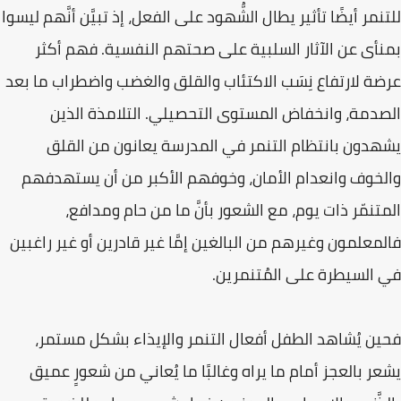
للتنمر أيضًا تأثير يطال الشُّهود على الفعل، إذ تبيَّن أنَّهم ليسوا
بمنأى عن الآثار السلبية على صحتهم النفسية. فهم أكثر
عرضة لارتفاع نِسَب الاكتئاب والقلق والغضب واضطراب ما بعد
الصدمة، وانخفاض المستوى التحصيلي. التلامذة الذين
يشهدون بانتظام التنمر في المدرسة يعانون من القلق
والخوف وانعدام الأمان، وخوفهم الأكبر من أن يستهدفهم
المتنمّر ذات يوم، مع الشعور بأنَّ ما من حام ومدافع،
فالمعلمون وغيرهم من البالغين إمَّا غير قادرين أو غير راغبين
في السيطرة على المُتنمرين.
فحين يُشاهد الطفل أفعال التنمر والإيذاء بشكل مستمر،
يشعر بالعجز أمام ما يراه وغالبًا ما يُعاني من شعورٍ عميق