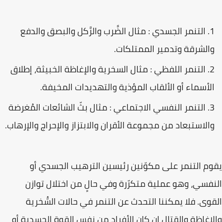
التنمر الجسدي : مثال الضَّرب والرَّكل والبصق والدفع
والشرقة وتدمير الممتلكات.
التنمر اللفظي : مثال السخرية والإغاظة الخبيثة، إطلاق
الأسماء أو الألقاب المؤذية والتهديدات المخيفة.
التنمر النفسي الاجتماعي : مثال بثّ الشائعات المُغرضة
والاستبعاد من مجموعة الأقران والابتزاز والإحراج والإرهاب.
يقوم التنمر على مكوّنين رئيسين الترهيب الجسدي أو
النفسي، وهو عملية متكرّرة وفي حالٍ من اختلال توازن
القوى. فلا يمكننا التحدث عن التنمر في حالات السُّخرية
والإغاظة والقتال إن كان الأفراد من نفس القوة الجسدية أو