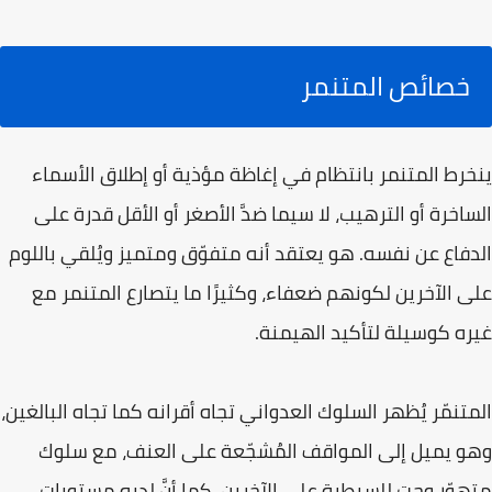
خصائص المتنمر
ينخرط المتنمر بانتظام في إغاظة مؤذية أو إطلاق الأسماء
الساخرة أو الترهيب، لا سيما ضدَّ الأصغر أو الأقل قدرة على
الدفاع عن نفسه. هو يعتقد أنه متفوّق ومتميز ويُلقي باللوم
على الآخرين لكونهم ضعفاء، وكثيرًا ما يتصارع المتنمر مع
غيره كوسيلة لتأكيد الهيمنة.
المتنمّر يُظهر السلوك العدواني تجاه أقرانه كما تجاه البالغين،
وهو يميل إلى المواقف المُشجّعة على العنف، مع سلوك
متهوّر وحتٍ للسيطرة على الآخرين. كما أنَّ لديه مستويات