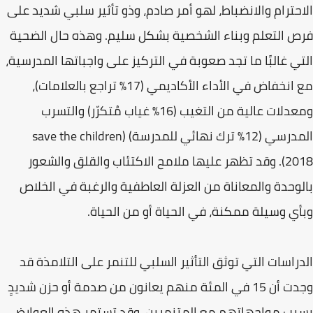
الاحترام والانضباط، لهو أمر صادم، وذو تأثير سلبي شديد على
فرص التعلم وبناء الشخصية بشكل سليم. وهذه حال الضحية
التي غالبًا ما تجد صعوبة في التركيز على واجباتها المدرسية،
مع انخفاض في الأداء الأكاديمي (17% تراجع بالعلامات)،
ومعدلات عالية من التغيب (16% غياب مُتكرّر) والتسرب
المدرسي (12% ترك نهائي للمدرسة) (save the children
2018). وقد تظهر عليها ملامح الاكتئاب والقلق والشعور
بالوحدة والمعاناة من العزلة العاطفية والرغبة في الخلاص
وبأي وسيلة ممكنة، في الحياة أو من الحياة.
الدراسات التي توثق التأثير السلبي للتنمر على التلامذة قد
وجدت أن 15 في المئة منهم يعانون من صدمة أو حزن شديدٍ
بسبب مواجهاتهم مع المتنمرين، وقد تستمر هذه العوارض