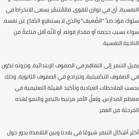
النفسية، أي في توازن للقوى. فالمُتنمّر يسعى للانخراط في
سلوك مؤذ ضدَّ "الضَّعيف" والذي لا يستطيع الدّفاع عن نفسه،
سواء بسبب حجمه أو مقدار قوته، أو لأنَّه أقل مناعةً من
الناحية النفسية.
يميل التنمر إلى التفاقم في الصفوف الإبتدائية، وذروته تكون
في الصفوف التكميلية، وتتراجع في الصفوف الثانوية، وذلك
بحسب الملاحظات العيادية وتأكيد الهيئة التعليمية في
معظم المدارس، ولعلَّ الأمر مرتبط بالنضج والنمو لهذه
المرحلة من العمر.
أكثر أشكال التنمر شيوعًا في بلادنا وبين التلامذة يدور حول