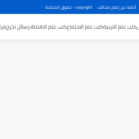
أبلغنا عن إعلان مخالف
copyright - حقوق الملكية
كتب علم التربية
كتب علم الاجتماع
كتب علم الاقتصاد
رسائل تخرج
مرا