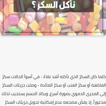
كلما كان السكرّ الذي نأكله أشد نقاءً - في أسوأ الحالات سكرّ
الفاكهة أو سكرّ العنب أو سكرّ المائدة - وصلت جزيئات السكرّ
إلى المجرى الدموي بصورة أسرع، ويكاد الجسم يستجيب لذلك
مذعوراً، إذ يقضّ مضجعه عدم إمكانية تحويل جزيئات السكرّ