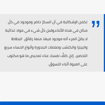
تكمن الإشكالية في أن السكرّ حاضر وموجود في كلّ
مكان في هذه الأثناء،وقبل كلّ شيء في مواد غذائية
لا يظنّ المرء أنه موجود فيها. منها رقائق البطاطا
والبيتزا والكتشب وصلصات البندورة وأنواع الحساء سريع
التحضير.. إلخ. كلفّْ نفسك عناء تمحيص ما هو مكتوب
على العبوة أثناء التسوقّ.