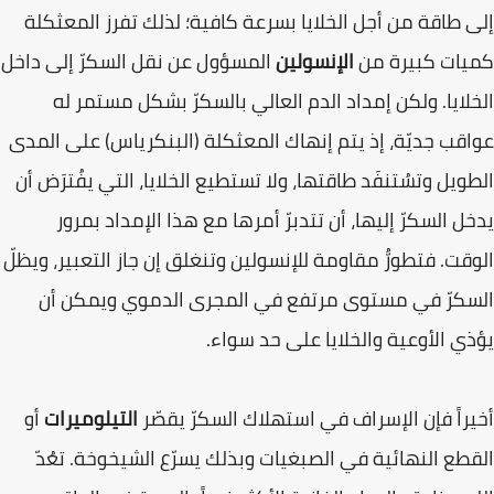
إلى طاقة من أجل الخلايا بسرعة كافية؛ لذلك تفرز المعثكلة
كميات كبيرة من
الإنسولين
المسؤول عن نقل السكرّ إلى داخل
الخلايا. ولكن إمداد الدم العالي بالسكرّ بشكل مستمر له
عواقب جديّة، إذ يتم إنهاك المعثكلة (البنكرياس) على المدى
الطويل وتسُتنفَد طاقتها، ولا تستطيع الخلايا، التي يفُترَض أن
يدخل السكرّ إليها، أن تتدبرّ أمرها مع هذا الإمداد بمرور
الوقت. فتطورُّ مقاومة للإنسولين وتنغلق إن جاز التعبير، ويظلّ
السكرّ في مستوى مرتفع في المجرى الدموي ويمكن أن
يؤذي الأوعية والخلايا على حد سواء.
أخيراً فإن الإسراف في استهلاك السكرّ يقصّر
التيلوميرات
أو
القطع النهائية في الصبغيات وبذلك يسرّع الشيخوخة. تعُدّ