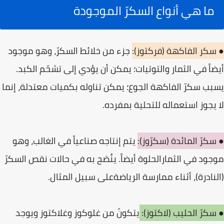
ما هي أنواع السكرّ الموجودة
● سكر الفاكهة (فركتوز):
جزء من خلائط السكرّ، وهو موجود
أيضاً في الثمار والتوتيات؛ يمكن أن يؤدي إلى تشحّم الكبد.
يسبب سكرّ الفاكهة الجوع؛ يمكن تناوله بكميات معتدلة، إنما
لا يجوز استعماله للتحلية بمفرده.
● سكرّ المائدة (سكرّوز):
يتم إنتاجه صناعياً في الغالب، وهو
موجود في الثمارالحلوة أيضاً. ينُصَح به في حالات نقص السكرّ
(النادرة)، أثناء ممارسة الرياضةعلى سبيل المثال.
● سكرّ الحليب (لاكتوز):
يتكونّ من غلوكوز وغلاكتوز ويوجد