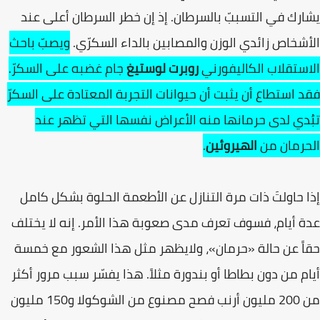
يشارك في التسببّ بالسرطان. إذ إن خطر السرطان أعلى عند
الأشخاص زائدي الوزن والمصابين بالداء السكرّي.
ويصبّ باحث
الاستقلاب الكاليفورني
روبرت لوستيغ
جام غضبه على السكرّ.
فقد استطاع أن يثبت أن حيوانات التجربة المعتادة على السكرّ
تبُدي لدى حرمانها منه الأعراض نفسها التي تظهر عند
الحرمان من
الهيروئين
.
إذا حاولتَ ذات مرة التنازل عن الأطعمة الحلوة بشكل كامل
عدة أيام، فسوف تعرف مدى صعوبة هذا الأمر. إنه لا يختلف
حقاً عن حالة «حرمان»، ولايظهر مثل هذا الشعور مع خمسة
أيام من دون بطاطا أو بندورة مثلاً. هذا يفسّر سبب مرور أكثر
من 200 مليون أرنب فصح مصنوع من الشوكولا و150 مليون