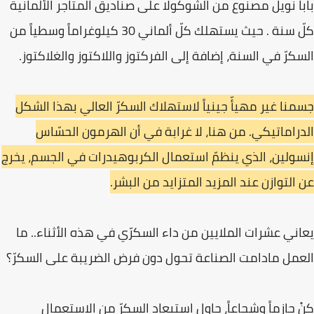
بابا نويل مصنوع من الشوكولا على صناديق المتاجر الألمانية
كلّ سنة . حيث يستهلك كلّ ألماني 30 كيلوغراماً وسطياً من
السكرّ في السنة، إضافة إلى الفركتوز واللاكتوز والغلاكتوز.
جسمنا غير مهيأّ جينياً لاستهلاك السكرّ العالي بهذا الشكل
الدراماتيكي. من هنا، لا غرابة في أن الهرمون الحسّاس
إنسولين، الذي ينظمّ استعمال الكربوهيدرات في الجسم، يخرج
عن التوازن عند المزيد المتزايد من البشر.
يعاني عشرات الملايين من داء السكرّي في هذه الأثناء.. ما
العمل مادامت الصناعة تحول دون فرض الضريبة على السكرّ؟
كنْ حازماً وشجاعاً، حاول استبعاد السكرّ من الاستعمال