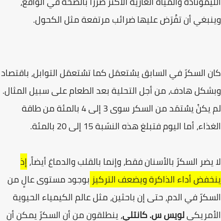
الليمونادة والمياه الغازية الأكثر ضرراً بالصحة في الواقع،
وينبغي أن تفُرَض عليها ضرائب مرتفعة مثل الكحول.
كان السكرّ في السابق يسُتعمَل كما تسُتعمَل التوابل، باقتصاد
وبشكل هادف، من أجل التحلية بعد الطعام على سبيل المثال.
لم يكنْ يسُتمَد من السكر سوى 3 إلى 4 بالمئة من طاقة
الغذاء، أما اليوم فتبلغ هذه النسّبة 15 إلى 20 بالمئة.
لا يضر السكرّ بالأسنان فقط، وإنما بالقلب والدماغ أيضاً،
إذ
ينخفض أداء الذاكرة ويضعف التركيز
بوجود مستوى عالٍ من
السكرّ في الدم، حتى إن باحثين، مثل عالم الكيمياء الحيوية
الأمريكي
لويس س. كانتلي
، ينطلقون من أن السكرّ يمكن أن