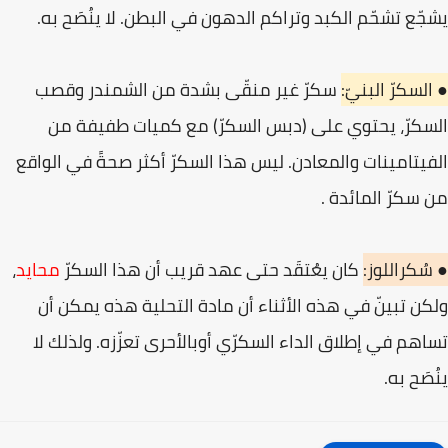
يشجّع تشحّم الكبد وتراكم الدهون في البطن. لا ينُصَح به.
● السكرّ البنيّ:
سكرّ غير منقّى بشدة من الشمندر وقصب
السكرّ، يحتوي على (دبس السكرّ) مع كميات طفيفة من
الفيتامينات والمعادن. ليس هذا السكرّ أكثر صحةً في الواقع
من سكرّ المائدة .
● سُكراللوز:
كان يعُتقَد حتى عهد قريب أن هذا السكرّ
محايد
،
ولكن تبينّ في هذه الأثناء أن مادة التحلية هذه يمكن أن
تساهم في إطلاق الداء السكرّي أوبالأحرى تعزّزه. ولذلك لا
ينُصَح به.