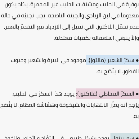
بوفرة في الحليب ومشتقات الحليب غير المخمرة؛ يكاد يكون
معدوماً في لبن الزبادي والجبنة الناضجة. يجب تجنبّه في حالة
عدم تحمّل اللاكتوز، التي تميل إلى الازدياد مع التقدمّ بالعمر،
وإلاّ ينبغي استعماله بكميات معتدلة.
● سكرّ الشعير (مالتوز):
موجود في البيرة والشعير وحبوب
الفطور. لا ينُصَح به.
● السكرّ المخاطي (غلاكتوز):
يوجد هذا السكرّ في الحليب.
يرُجح أنه يعزّز الالتهابات والشيخوخة وهشاشة العظام. لا ينُصَح
به.
● سوربيتول:
يوجد بشكل طبيعي في التفّاح والأجاص والخوخ