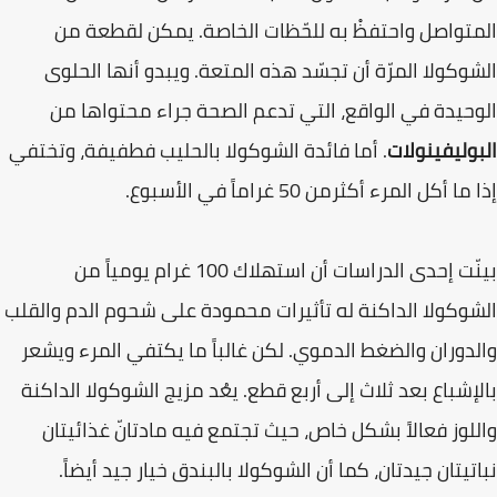
المتواصل واحتفظْ به للحّظات الخاصة. يمكن لقطعة من
الشوكولا المرّة أن تجسّد هذه المتعة. ويبدو أنها الحلوى
الوحيدة في الواقع، التي تدعم الصحة جراء محتواها من
البوليفينولات
. أما فائدة الشوكولا بالحليب فطفيفة، وتختفي
إذا ما أكل المرء أكثرمن 50 غراماً في الأسبوع.
بينّت إحدى الدراسات أن استهلاك 100 غرام يومياً من
الشوكولا الداكنة له تأثيرات محمودة على شحوم الدم والقلب
والدوران والضغط الدموي. لكن غالباً ما يكتفي المرء ويشعر
بالإشباع بعد ثلاث إلى أربع قطع. يعُد مزيج الشوكولا الداكنة
واللوز فعالاً بشكل خاص، حيث تجتمع فيه مادتانّ غذائيتان
نباتيتان جيدتان، كما أن الشوكولا بالبندق خيار جيد أيضاً.