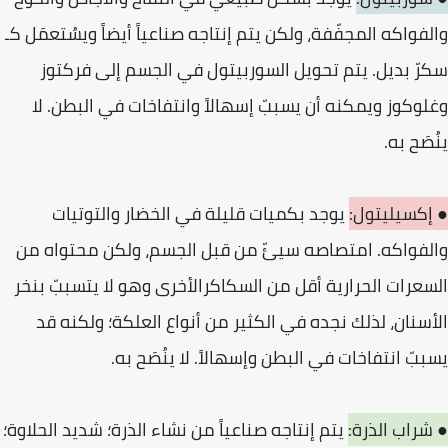
والفواكه المجفّفة، ولكن يتم إنتاجه صناعياً أيضاً ويسُتعمَل كـ
سكرّ بديل. يتم تحويل السوربيتول في الجسم إلى فركتوز
وغلوكوز ويمكنه أن يسببّ إسهالاً وانتفاخات في البطن. لا
ينُصَح به.
● إكسيليتول:
يوجد بكميات قليلة في الخضار والتوتيات
والفواكه. امتصاصه سيئّ من قبل الجسم، ولكن محتواه من
السعرات الحرارية أقل من السكاكرالأخرى وهو لا يتسببّ بنخر
الأسنان، لذلك نجده في الكثير من أنواع العلكة؛ ولكنه قد
يسببّ انتفاخات في البطن وإسهالاً. لا ينُصَح به.
● شراب الذرة:
يتم إنتاجه صناعياً من نشاء الذرة؛ شديد الحلاوة؛