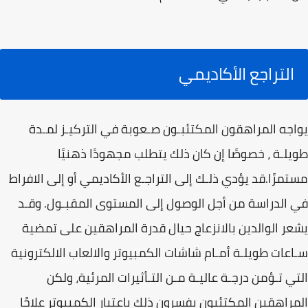
التراجع الأكاديمي
يواجه المراهقون المكتئبـون صـعوبة في التركيـز لمـدة
طويلـة ، خصوصًا إن كان ذلك يتطلب مجهودًا ذهنيًا
مستمرًا.قد يؤدي ذلـك إلى التراجـع الأكاديمي أو إلى الافراط
في الدراسة من أجل الوصول إلى المستوى المقبـول. وقـد
يشعر الوالدين بالانزعاج حيال قدرة المراهقين على تمضية
سـاعات طويلـة أمـام شاشات الكمبيوتر والالعاب الالكترونية
التي تـؤمن درجـة عاليـة مـن التـأثيرات المرئية، ولكن
المراهقين المكتئبون يفسرون ذلك باعتبار الكمبيوتر علاجًا