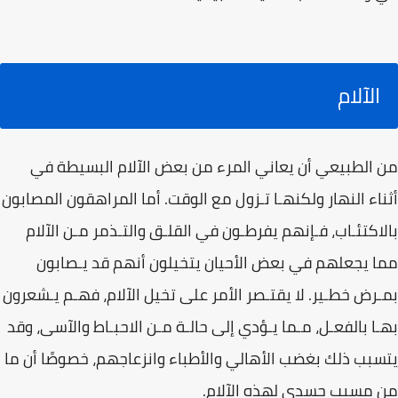
الآلام
من الطبيعي أن يعاني المرء من بعض الآلام البسيطة في
أثناء النهار ولكنهـا تـزول مع الوقت. أما المراهقون المصابون
بالاكتئـاب، فـإنهم يفرطـون في القلـق والتـذمر مـن الآلام
مما يجعلهم في بعض الأحيان يتخيلون أنهم قد يـصابون
بمـرض خطـير. لا يقتـصر الأمر على تخيل الآلام، فهـم يـشعرون
بهـا بالفعـل، مـما يـؤدي إلى حالـة مـن الاحبـاط والآسى، وقد
يتسبب ذلك بغضب الأهالي والأطباء وانزعاجهم، خصوصًا أن ما
من مسبب جسدي لهذه الآلام.