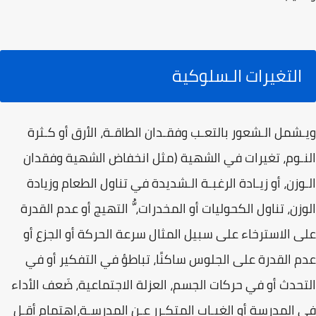
التغيرات الـسلوكية
ويـشمل الـشعور بالتعـب وفقـدان الطاقـة، الأرق أو كـثرة
النـوم، تغيرات في الشهية (مثل انخفاض الشهية وفقدان
الـوزن، أو زيـادة الرغبـة الـشديدة في تناول الطعام وزيادة
الوزن، تناول الكحوليات أو المخدرات، ُّ التهيج أو عدم القدرة
على الاسترخاء على سبيل المثال سرعة الحركة أو الجزع أو
عدم القدرة على الجلوس ساكنًا، تباطؤ في التفكير أو في
التحدث أو في حركات الجسم، العزلة الاجتماعية، ضَعف الأداء
في المدرسة أو الغيـاب المتكـرر عـن المدرسـة،اهتمام أقـل