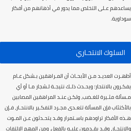
يساعدهم عـلى التخلص مما يدور في أذهانهم من أفكار
سوداوية.
السلوك الانتحـاري
أظهـرت العديـد مـن الأبحـاث أن المـراهقين بـشكل عـام
يفكـرون بالانتحار؛ ويحـدث ذلـك نتيجـة لـشجار مـا أو أي
مـسألة مثـيرة للغـضب، ولكـن عنـد المراهقين المصابين
بالأكتئاب فإن المسألة تتعـدى مجـرد التفكـير بالانتحـار، فـإن
هـذه الأفكار تراودهم باسـتمرار وقـد يتحـدثون عـن المـوت
والانتحـار، وقـد يقـدمون عليـه بالفعل. ومن المهم الالتفات