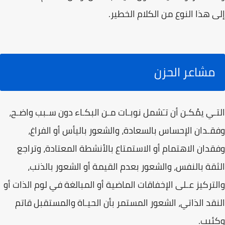
إلى هذا النوع من الكلام الخطير.
مشاعر الحزن
التـي يمُكـن أن تـَشمل نوبـات مـن البكـاء دون سـبب واضـح،
وفقـدان الإحساس بالسعادة، والشعور باليأس أو الفراغ،
وفقدان الاهتمام أو الاستمتاع بالأنشطة المعتادة، وتراجع
الثقة بالنفس، والشعور بعدم القيمة أو الشعور بالذنب،
والتركيز عـلى الإخفاقات الماضية أو المبالغة في لوم الذات أو
النقد الذاتي، الشعور المستمر بأن الحيـاة والمستقبل قاتم
وكئيب.