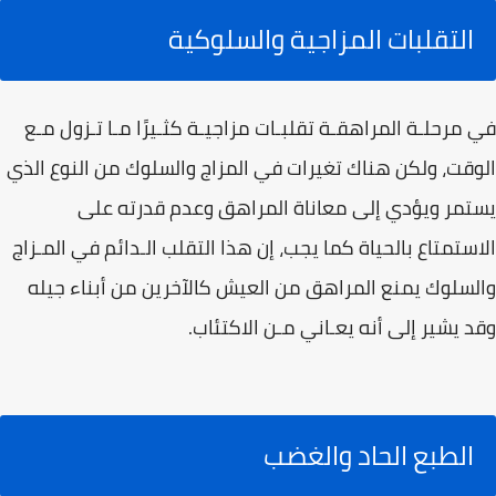
التقلبات المزاجية والسلوكية
في مرحلـة المراهقـة تقلبـات مزاجيـة كثـيرًا مـا تـزول مـع
الوقت، ولكن هناك تغيرات في المزاج والسلوك من النوع الذي
يستمر ويؤدي إلى معاناة المراهق وعدم قدرته على
الاستمتاع بالحياة كما يجب، إن هذا التقلب الـدائم في المـزاج
والسلوك يمنع المراهق من العيش كالآخرين من أبناء جيله
وقد يشير إلى أنه يعـاني مـن الاكتئاب.
الطبع الحاد والغضب