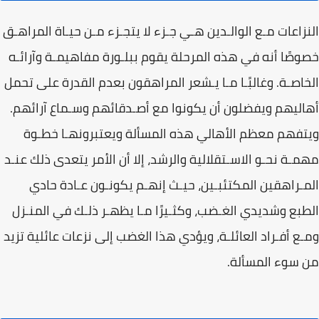
النزاعات مـع الوالـدين هـي جـزء لا يتجـزء مـن حيـاة المراهـق
خصوصًا أنه في هذه المرحلة يقوم ببلـورة مفاهيمـة وآرائـه
الخاصـة. وغالبًـا مـا يـشعر المراهقون بعدم القدرة على تحمل
أهاليهم ويفضلون أن يكونوا مع أصـدقائهم وسـماع آرائهم.
ويتفهم معظم الأهالي هذه المسألة ويعتبرونهـا خطـوة
مهمـة نحـو الاسـتقلالية والرشد، إلا أن الأمر يتعدى ذلك عنـد
المـراهقين المكتئبـين، حيـث إنهـم يكونـون عـادة حادي
الطبع وشديدي الغـضب، وكثـيرًا مـا يظهـر ذلـك في المنـزل
ومـع أفـراد العائلـة، ويؤدي هذا الغضب إلى نزعات عائلية تزيد
من سوء المسألة.