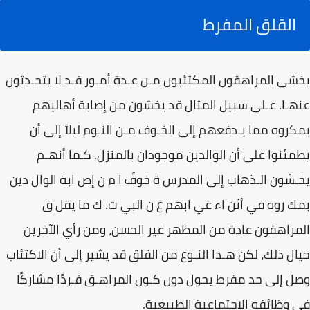
القلق المفرط
يخشى المراهقون المكتئبون مـن عـدة أمـور قـد لا يتحـدثون
عنهـا. عـلى سبيل المثال قد يخشون من إصابة أهاليهم
بمكروه مما يـدفعهم إلى الخـوف مـن النـوم ليلاً إلى أن
يطمئنوا على أن الوالدين موجودان بالمنزل. كـما أنهـم
يخـشون الـذهاب إلى المدرس ة خوفً ا م ن إص ابة الوال دين
بمك روه في أثن اء غي ابهم ع ن البي ت. ك ما يقل ق
المراهقون عادة من المظهر غير الحسن، ومن رأي الآخرين
حيال ذلك، لكن هـذا النـوع من القلق قد يشير إلى أن الاكتئاب
وصل إلى حد مفرط يحول دون كـون المراهـق فـردًا مشاركًا
في وظائفه الاجتماعية الطبيعية.