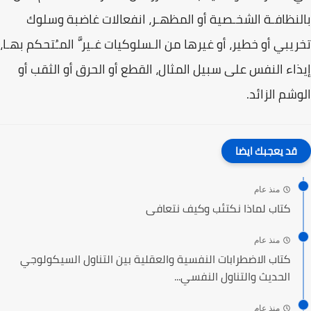
بالنظافـة الشخـصية أو المظهـر، انفعالات غاضبة وسلوك
تخريبي أو خطير، أو غيرها من الـسلوكيات غـير َّ المـُتحكم بهـا،
إيذاء النفس على سبيل المثال، القطع أو الحرق أو الثقب أو
الوشم الزائد.
قد يعجبك ايضا
منذ عام
كتاب لماذا نكتئب وكيف نتعافى
منذ عام
كتاب الاضطرابات النفسية والعقلية بين التناول السيكولوجي
الحديث والتناول النفسي...
منذ عام