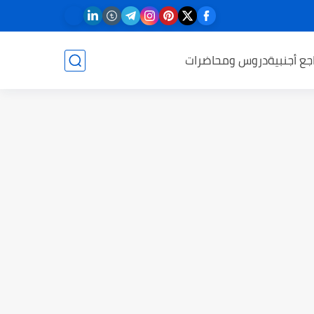
جع أجنبية
دروس ومحاضرات