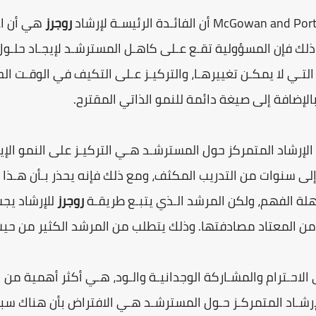
روجرز
هي أن ا
من ذلك فإن المسؤولية تقـع عـلى كاهـل المسترشـد لإيجـاد حلـو
لتـي لا يمكـن تغييرهـا، والتركيـز عـلى التكيف في الوقـت الحـ
 بالإضافة إلى صيغة دائمة للنمو الذاتي المقترح.
Lew) أن قوة الإرشاد المتمركز حول المسترشـد هـي التركيـز على النمو ا
ا إلى سنوات من التدريب المكثف، ومع ذلك فإنه يحذر بـأن هـذا ال
هلة الفهم، ولكن المرشد الـذي يتبـع طريقـة
روجرز
للإرشاد يج
من المعتاد مصادفتها. وذلك يتطلب من المرشد الكثير من حيث ف
الاحـترام والمشـاركة الوجدانيـة والـود، هـي أكثر أهمية من
إرشـاد المتمركـز حـول المسترشـد هـي الافتراض بأن هناك سببا