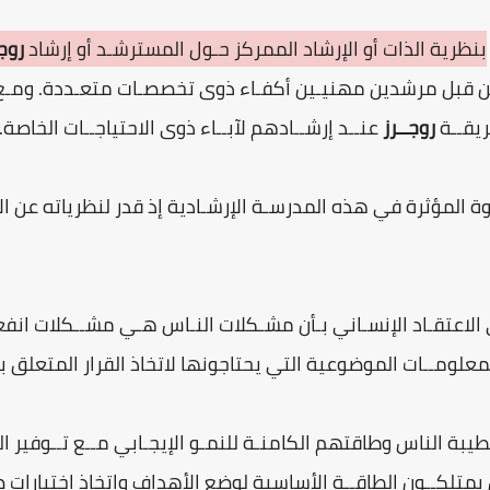
بنظرية الذات أو الإرشاد الممركز حـول المسترشـد أو إرشاد
روج
ـن قبل مرشدين مهنيـين أكفـاء ذوى تخصصـات متعـددة. ومـع 
ريقــة
روجــرز
عنــد إرشــادهم لآبــاء ذوى الاحتياجــات الخاصة.
Carl R. R القوة المؤثرة في هذه المدرسـة الإرشـادية إذ قدر لنظرياته عن 
 الاعتقـاد الإنسـاني بـأن مشـكلات النـاس هـي مشــكلات انفعال
علومــات الموضوعية التي يحتاجونها لاتخاذ القرار المتعلق ب
بة الناس وطاقتهم الكامنـة للنمـو الإيجـابي مــع تــوفير الظ
 يمتلكــون الطاقــة الأساسية لوضع الأهداف واتخاذ اختيارات ص