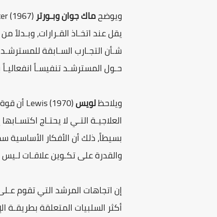
ويوضح
ماك جوان وبـورتر
McGowan and Porter (1967) أن الفائـدة الرئيسـة لإرشاد
يقل عند اتخـاذ القـرارات، وبـدلاً 
شـأن التجـارب السـابقة للمسترشـد ا
حـول المسترشـد تنفيسـاً انفعاليـاً
ويلاحظ
لويس
is (1970
العلاجيـة التـي لا يحتـاج اكتسـابه
بسيطاً، ذلك أن الأفكار الأساسية س
والقدرة على تكـوين علاقـات لـيس 
إن اتجاهات المرشد التي تقوم عـلى 
أكثر السلبيات المتعلقة بطريقـة ال