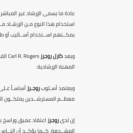
عادة ما يسمى الإرشاد غير المباشر
استخدام هذا النوع مـن الإرشـاد م
يمكــنهم اســتخدام أســاليب أو ط
ويعد
كارل روجرز
ogers
المهنة الإرشادية.
ويعتمد أسـلوب
روجـرز
أساسـاً عـلى
معظــم المسترشــدين يملكــون الم
إن لدى
روجرز
اعتقاد عميق وراسخ بطي
المشــجعة. كــما يؤكــد أن النــاس