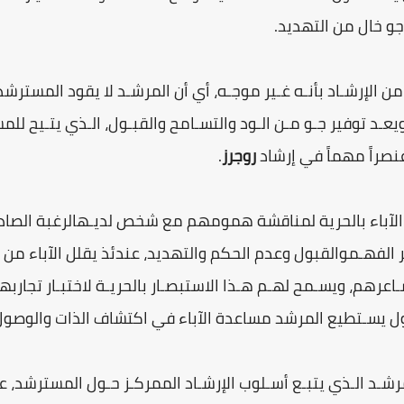
 خال من التهديد.
ع من الإرشـاد بأنـه غـير موجـه، أي أن المرشـد لا يقود المستر
عـد توفير جـو مـن الـود والتسـامح والقبـول، الـذي يتـيح للم
نصراً مهماً في إرشاد
روجرز
.
 الآباء بالحرية لمناقشة همومهم مع شخص لديـهالرغبة الصاد
ر الفهـموالقبول وعدم الحكم والتهديد، عندئذ يقلل الآباء من 
اعرهم، ويسـمح لهـم هـذا الاستبصـار بالحريـة لاختبـار تجاربه
ول يسـتطيع المرشد مساعدة الآباء في اكتشاف الذات والوص
مرشـد الـذي يتبـع أسـلوب الإرشـاد الممركـز حـول المسترشد،