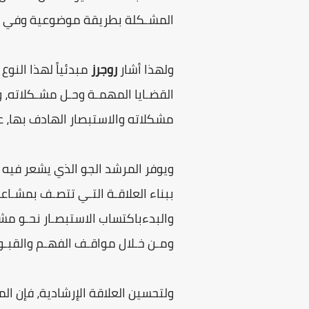
المشـكلة بطريقة موضوعية وفي جو
ولهذا أشار
روجرز
مبدئياً لهذا النو
القضـايا المهمـة وحـل مشـكلاته، وي
مشكلاته والاستبصار الهادف بها، ع
ويوفر المرشد الجو الذي يشعر فيه
ببناء العلاقـة التـي تتصـف بمشـاع
والبدءباكتساب الاستبصـار نحـو مشـ
ومـن خـلال مواقـف الفهـم والقبـ
ولتحسين العلاقة الإرشادية، فإن ال