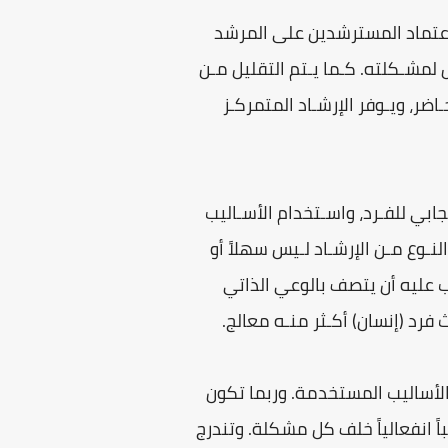
عتماد المسترشدين على المرشد
ل لمشـكلته. كـما يـتم التقليل مـن
اضر، ويـوفر الإرشـاد المتمركـز
لإيجابي للفـرد، واسـتخدام الأسـاليب
نـوع مـن الإرشـاد لـيس سهلاً أو
ب عليه أن يتصف بالوعي الذاتي
رد (إنسان) أكـثر منـه معالج.
 الأساليب المستخدمة. وربما تكون
ً انفعالياً خلف كل مشكلة. وتندرج