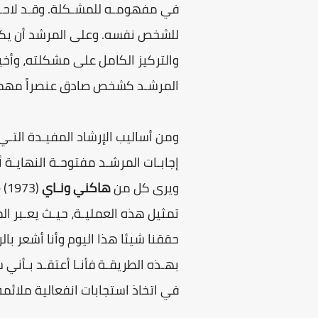
في مفهومـه للمشـكلة. وقـد لاح
للشخص نفسه. وعلى المرشد أن يكون 
والتركيز الكامل على مشكلته، وأخير
المرشـد كشخص صادق عنصراً مهماً 
ومن أساليب الإرشاد المفيـدة التـي
إجابـات المرشـد مفتوحـة النهايـة 
ويرى كل من
هاكني ونـاي
تمثيل هذه العمليـة، حيـث يعـبر ال
حققنا شيئا هذا اليوم وأنا أشعر با
بهـذه الطريقـة فأنـا أعتقـد بـأن
في اتخاذ استجابات انفعالية ملائمة