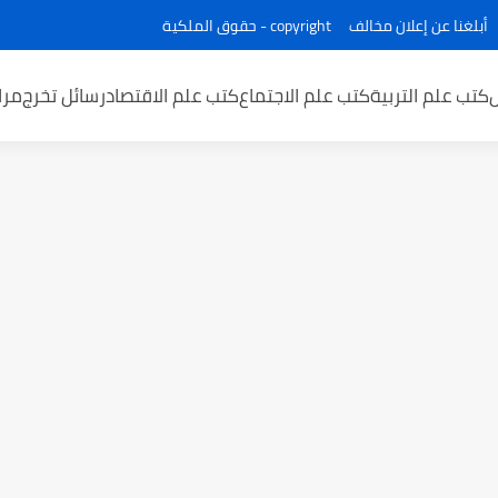
أبلغنا عن إعلان مخالف
copyright - حقوق الملكية
كتب علم التربية
كتب علم الاجتماع
كتب علم الاقتصاد
رسائل تخرج
مرا