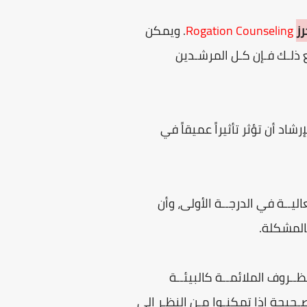
رز
Rogation Counseling
. ويمكن
ذلـك فـإن كـل المرشـدين
الإرشاد أن تؤثر تأثيراً عميقاً في
يــة في الدرجــة الأولى، وأن
المشكلة.
ــروف الملائمــة كالبيئــة
ـحيحة إذا تمكنـوا مـن النظـر إلى