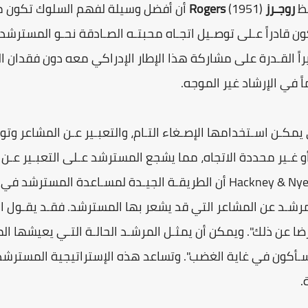
ـظ
روجـرز Rogers
(1951) أن أفضل وسيلة لفهم السلوك تكون 
قادراً عـلى توصـيل اتجـاه محبتـه الصـادقة نحـو المسترشد و
اً القـدرة على مشاركة هذا الإطار الإدراكي معه دون فقدان ا
في الإرشاد غير الموجه.
 يمكـن اسـتخدامها الإصـغاء التـام، والتعبـير عـن المشاعر وت
أو غـير محددة الاتجاه، مما يشجع المسترشد عـلى التعبـير عـن 
Hackney & Nye (1973) أن الطريقـة الجيـدة لمسـاعدة الم
مرشـد عن المشاعر التي قد يشعر بها المسترشد. فقـد يقـول المس
لرضا عن ذلك". ويمكن أن يمثـل المرشـد الحالـة التـي يعيشها 
ي سـأكون في غاية الغضب". وتساعد هذه الإستراتيجية المسترشد
.