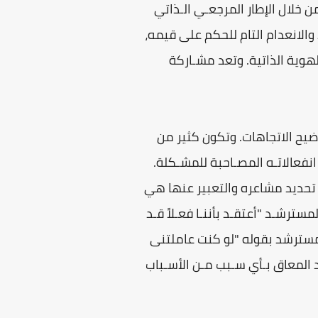
من خلال الإطار المرجعـي الـذاتي
الانعدام التام للحكم على قيمه،
لهوية الذاتية. وتعد مشـاركة
وضيح الاتجاهات. وتكون كثير من
انفعالاتـه المصـاحبة للمشـكلة.
سترشد في تحديد مشاعره والتعبير عنها هي
ترشـد "أعتقـد بأننـا فعـلاً قـد
المسترشد بقوله "لو كنت عاملتنى
 المعاق بـأي سـبب مـن الأسـباب