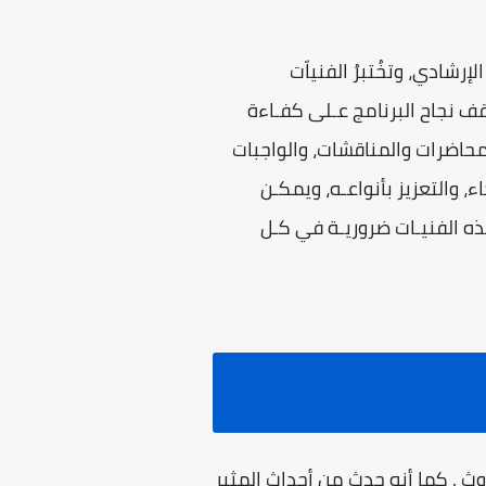
رشادي، وتخُتبرُ الفنياّت
قف نجاح البرنامج عـلى كفـاءة
محاضرات والمناقشات، والواجبات
ء، والتعزيز بأنواعـه، ويمكـن
ـذه الفنيـات ضروريـة في كـل
وث . كما أنه حدث من أحداث المثير