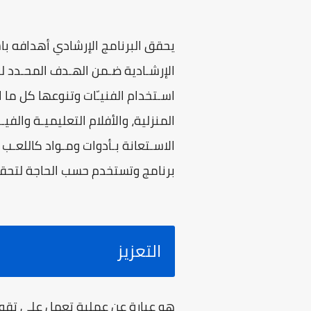
يحقق البرنامج الإرشادي أهدافه باست
الإرشـادية ضـمن الهـدف المحـدد للب
اسـتخدام الفنيـّات وتنوعها كل ما 
المنزلية، والأفلام التعليميـة والفي
الاسـتعانة بـأدوات ومـواد كاللعـب 
برنامج وتستخدم حسب الحاجة لتحقي
التعزيز
هو عبارة عن عملية تعمل على تقوية 