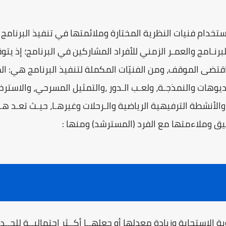
خدام فنيات النظرية المختارة وملائمتها في تنفيذ البرنامج الإ
رنـامج والعمـر الزمني للأفراد المشاركين في البرنامج؛ إذ يتو
اقتضى الموقف، ومن الفنيّات المكملة لتنفيذ البرنامج هي: ال
ـديوهات والنمذجـة، ولعـب الـدور ،والتمثيل المسرحي، والاسترخا
والأنشطة الترفيهية الرياضية والـرحلات وغيرهـا، حيـث تعـد ه
ق وملاءمتها مع الفرد (المسترشد) ومنها :
الاستجابة وزيادة معدلها أو جعلهــا أكــثر احتماليــة للحــد