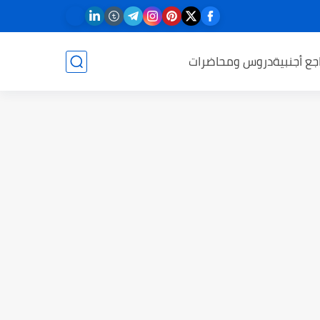
جع أجنبية
دروس ومحاضرات