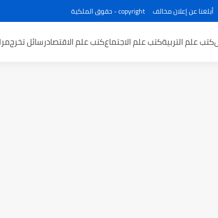
أبلغنا عن إعلان مخالف
copyright - حقوق الملكية
كتب علم التربية
كتب علم الاجتماع
كتب علم الاقتصاد
رسائل تخرج
مرا