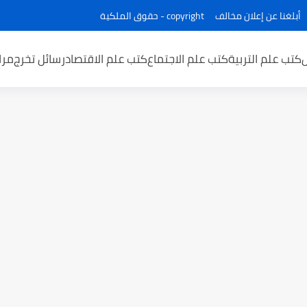
أبلغنا عن إعلان مخالف
copyright - حقوق الملكية
كتب علم التربية
كتب علم الاجتماع
كتب علم الاقتصاد
رسائل تخرج
مرا