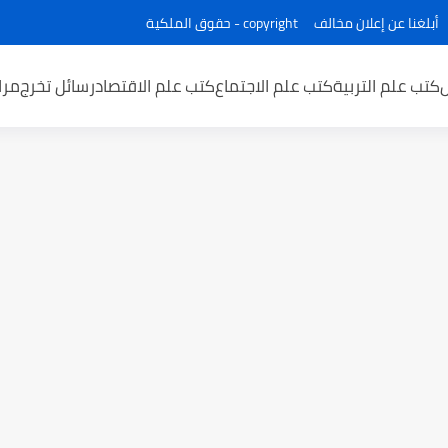
أبلغنا عن إعلان مخالف
copyright - حقوق الملكية
كتب علم التربية
كتب علم الاجتماع
كتب علم الاقتصاد
رسائل تخرج
مرا