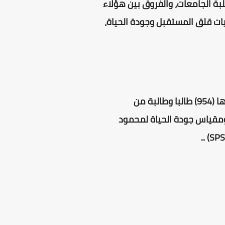
بة الجامعات، والفروق بين هؤلاء
ات قلق المستقبل وجودة الحياة،
وقد استخدم الباحث المنهج الوصفي بنوعيه الارتباطي والسببي المقارن، على عينة عشوائية قدرها (954) طالبا وطالبة من
جودة الحياة لمحمود