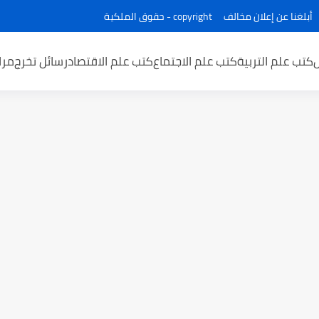
أبلغنا عن إعلان مخالف
copyright - حقوق الملكية
كتب علم التربية
كتب علم الاجتماع
كتب علم الاقتصاد
رسائل تخرج
مرا