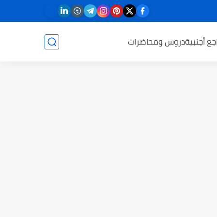
جع أجنبية
دروس ومحاضرات