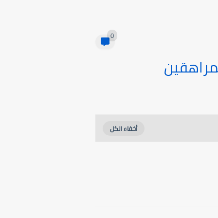
0
لمراهقين