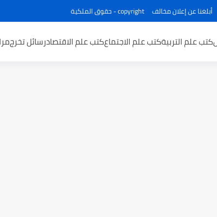
أبلغنا عن إعلان مخالف
copyright - حقوق الملكية
كتب علم التربية
كتب علم الاجتماع
كتب علم الاقتصاد
رسائل تخرج
مرا