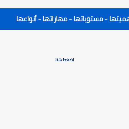
هميتها - مستوياتها - مهاراتها - أنواعها
اضغط هنا