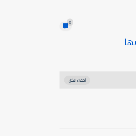
0
عها