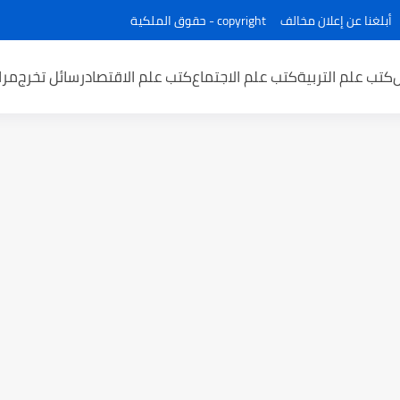
أبلغنا عن إعلان مخالف
copyright - حقوق الملكية
كتب علم التربية
كتب علم الاجتماع
كتب علم الاقتصاد
رسائل تخرج
مرا