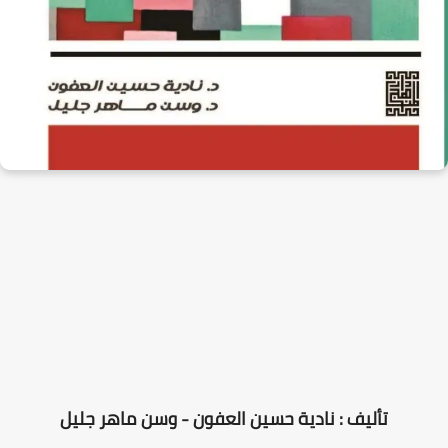
تأليف : نادية حسين العفون - وسن ماهر جليل