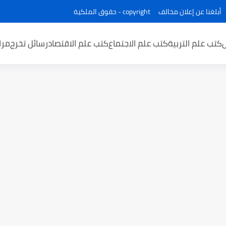
أبلغنا عن إعلان مخالف
copyright - حقوق الملكية
كتب علم التربية
كتب علم الاجتماع
كتب علم الاقتصاد
رسائل تخرج
مرا