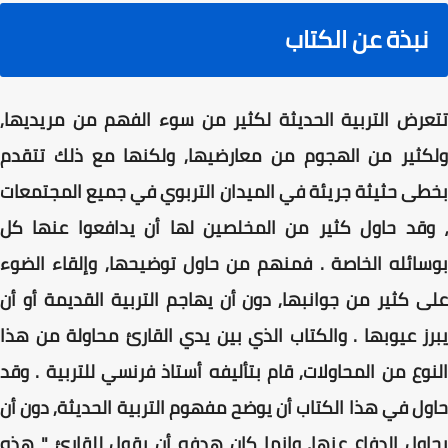
نبذة عن الكتاب
تتعرض التربية الحديثة لكثير من سوء الفهم من مريديها,
ولكثير من الهجوم من معارضيها, ولكنها مع ذلك تتقدم
بخطى حثيثة جريئة في الميدان التربوي في جميع المجتمعات
، وقد حاول كثير من المخلصين لها أن يدافعوا عنها كل
بوسائله الخاصة . فمنهم من حاول توضيحها, وإلقاء الضوء
على كثير من جوانبها, دون أن يهاجم التربية القديمة أو أن
يبرز عيوبها . والكتاب الذي بين يدي القارئ محاولة من هذا
النوع من المحاولات, قام بتأليفه أستاذ فرنسي للتربية . وقد
حاول في هذا الكتاب أن يوضح مفهوم التربية الحديثة, دون أن
يحاول الدفاع عنها, وإنما كان هدفه أن يقول للقارئ " هذه