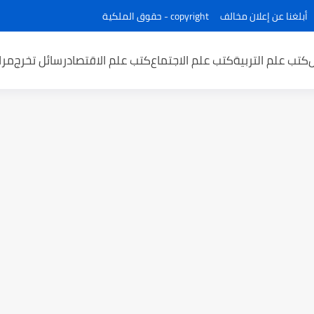
أبلغنا عن إعلان مخالف
copyright - حقوق الملكية
كتب علم التربية
كتب علم الاجتماع
كتب علم الاقتصاد
رسائل تخرج
مرا