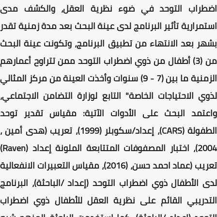
اضطراب التوحد في ضوء نظرية العقل، والكشف مدى
استمرارية تأثير البرنامج لدى عينة البحث بعد مدة زمنية تقدر
بشهر بعد الانتهاء من تطبيق البرنامج، وتكونت عينة البحث
من (3) أطفال من ذوي اضطراب التوحد ممن تتراوح أعمارهم
الزمنية ما بين (7 - 9) سنوات وأخذت العينة من مركز المثالي
لذوي الاحتياجات الخاصة" التابع لوزارة التضامن الاجتماعي،
واعتمد البحث على الأدوات الآتية: مقياس تقدير توحد
الطفولة (CARS)، إعداد/سكوبلر (1999)، تعريب (هدى أمين ،
2004)، اختبار المصفوفات المتتابعة الملونة إعداد (Raven)
تعريب (عماد احمد حسن، (2016)، مقياس التعبيرات الانفعالية
لدى الأطفال ذوي اضطراب التوحد (إعداد /الباحثة)، البرنامج
التدريبي القائم على نظرية العقل للأطفال ذوي اضطراب