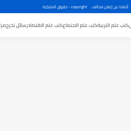
أبلغنا عن إعلان مخالف
copyright - حقوق الملكية
كتب علم التربية
كتب علم الاجتماع
كتب علم الاقتصاد
رسائل تخرج
مرا