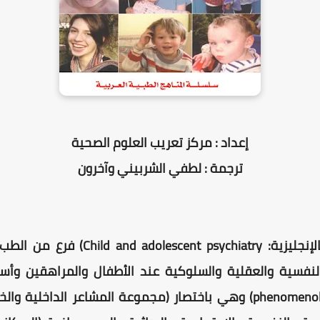
إعداد : مركز تعريب العلوم الصحية
ترجمة : لطفي الشربيني وآخرون
طب نفس الأطفال والمراهقين (بالإنجليز
 النفسية والعقلية والسلوكية عند الأطفال والمراهقين و
الفينومينولوجية (بالإنجليزية: phenomenology)‏ وهي باختصار (مجموعة الم