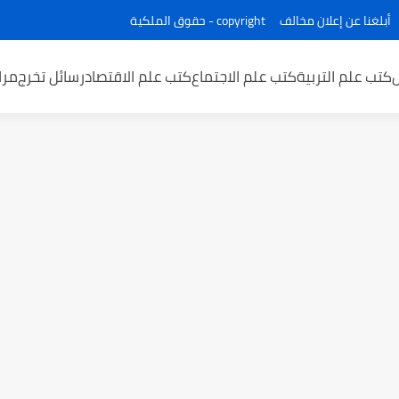
أبلغنا عن إعلان مخالف
copyright - حقوق الملكية
كتب علم التربية
كتب علم الاجتماع
كتب علم الاقتصاد
رسائل تخرج
مرا