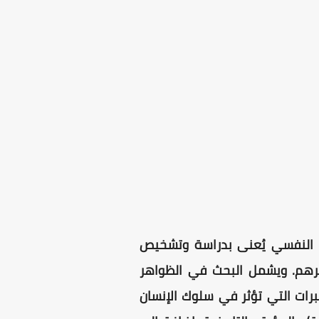
ية: Child and adolescent psychiatry)‏ فرع من الطب النفسي يُعنى بدراسة وتشخيص
أسرهم. ويشمل البحث في الظواهر
شاعر الداخلية والخبرات التي تؤثر في سلوك الإنسان