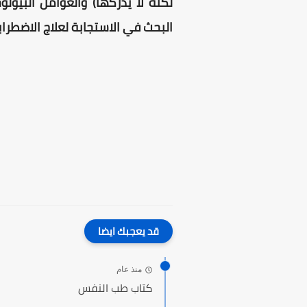
لكنه لا يدركها) والعوامل البيولوج
البحث في الاستجابة لعلاج الاضطراب
قد يعجبك ايضا
منذ عام
كتاب طب النفس