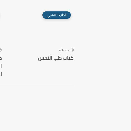
الطب النفسي
منذ عام
كتاب طب النفس
ك
ا
ل