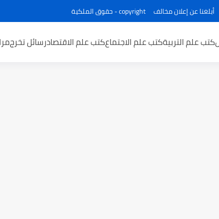
أبلغنا عن إعلان مخالف
copyright - حقوق الملكية
كتب علم التربية
كتب علم الاجتماع
كتب علم الاقتصاد
رسائل تخرج
مرا