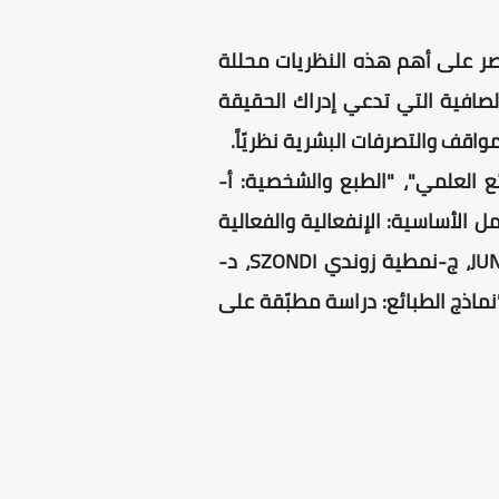
تصر على أهم هذه النظريات محللة
الصافية التي تدعي إدراك الحقيقة
مواقف والتصرفات البشرية نظريّاً.
ع العلمي"، "الطبع والشخصية: أ-
 الأساسية: الإنفعالية والفعالية
والترجيع، ب-العوامل التكميلية"، "الشخصية المرضية: أ-نمطية رايخ REICH، ب-نمطية يونغ JUNG، ج-نمطية زوندي SZONDI، د-
رضيّة]، "نماذج الطبائع: دراسة مطبّقة على