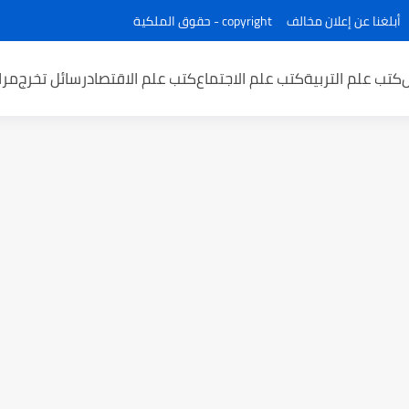
أبلغنا عن إعلان مخالف
copyright - حقوق الملكية
كتب علم التربية
كتب علم الاجتماع
كتب علم الاقتصاد
رسائل تخرج
مرا