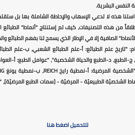
ة النفس البشرية.
دراستنا هذه لا تدعي الإسهاب والإحاطة الشاملة بها بل ستق
طلاقاً من هذه التصنيفات، كيف تم إستنتاج "أنماط" الطبائع 
أنماط" الصافية إلا في الإطار الذي يسمح لنا بفهم الطبائع وال
تاريخ علم الطبائع: أ-علم الطبائع الشعبي، ب-علم الطبائ
-الطبع، د-الطبع والحياة الشخصية"، "عوامل الطبع: أ-العوامل
يشتالت GESTALT، هـ-أنماط الشخصيّة الطبيعيّة - المرضيّة - [سمات الطبع الم
للتحميل اضغط هنا