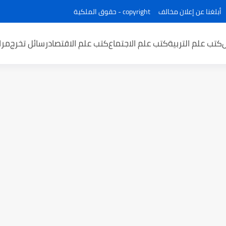
أبلغنا عن إعلان مخالف
copyright - حقوق الملكية
كتب علم التربية
كتب علم الاجتماع
كتب علم الاقتصاد
رسائل تخرج
مرا