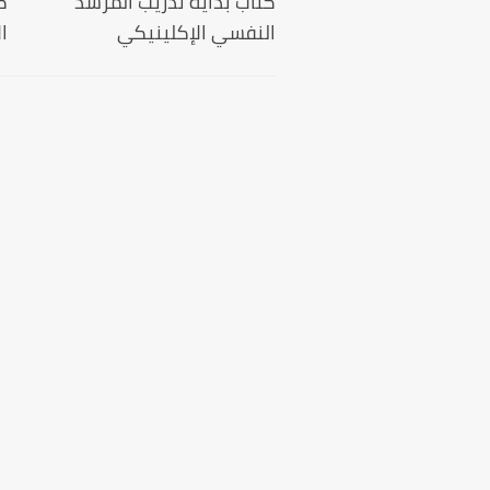
كتاب بداية تدريب المرشد
ك
النفسي الإكلينيكي
ا