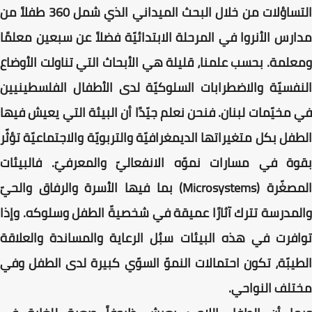
التساؤلات من خلال البحث الميداني الذي شمل 360 طفلاً من
مدارس الأنروا في المرحلة الابتدائيّة فضلاً عن سبعين معلمًا
ومعلمة. بحسب علمنا، قليلة هي الأبحاث التي تناولت الأوضاع
النفسيّة والاضطرابات السلوكيّة لدى الأطفال الفلسطينيين
في مخيّمات لبنان. فنحن نعلم جيّدًا أن البيئة التي يعيش فيها
الطفل بكل متغيراتها الديمغرافيّة والتربويّة والاجتماعيّة تؤثّر
بقوة في مسارات نموّه الانفعاليّ والمعرفيّ. فالبيئات
المصغّرة (Microsystems) بما فيها الأسرة والرفاق والحيّ
والمدرسة تترك آثارًا عميقة في شخصيةّ الطفل وسلوكه. وإذا
توافرت في هذه البيئات سبُل الرعاية والمساندة والعلاقة
الطيبّة، تكون احتمالات النموّ السوّي كبيرة لدى الطفل وفي
مختلف النواحي.