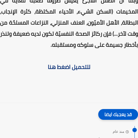
وبما أن الطفل اللاجئ يعيش ظروفاً صعبة للغاية في
المخيمات (السكن الشيء، الأحياء المكتظة، كثرة الإنجاب،
البطالة، الأهل الأميّون، العنف المنزلي، النزاعات المسلحّة من
وقت لآخر...) فإن ركائز الصحة النفسيّة تكون لديه ضعيفة وتنذر
بأخطار جسيمة على سلوكه ومستقبله.
للتحميل اضغط هنا
قد يعجبك ايضا
منذ عام