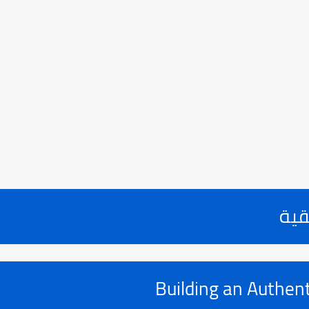
قية
Building an Authen