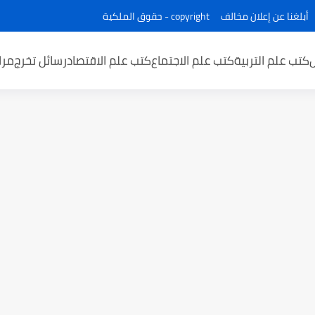
أبلغنا عن إعلان مخالف
copyright - حقوق الملكية
كتب علم التربية
كتب علم الاجتماع
كتب علم الاقتصاد
رسائل تخرج
مرا