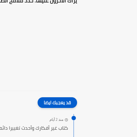
يراك الآخرون عليها. حدّد ملامح ال
قد يعجبك ايضا
منذ 2 أيام
كتاب غير أفكارك وأحدث تغييرا دائم