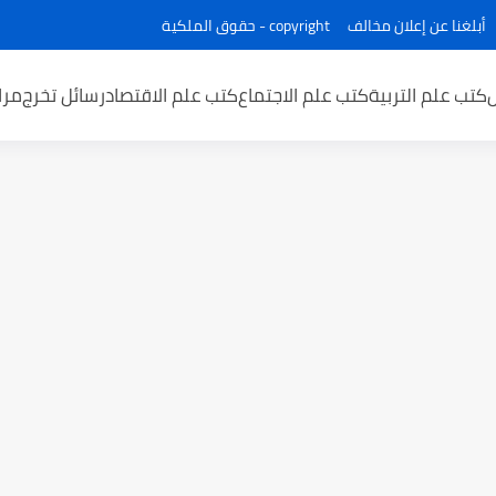
أبلغنا عن إعلان مخالف
copyright - حقوق الملكية
كتب علم التربية
كتب علم الاجتماع
كتب علم الاقتصاد
رسائل تخرج
مرا