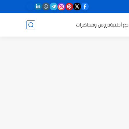
جع أجنبية
دروس ومحاضرات