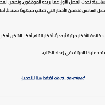
ية؛ تحدث الفصل الأول عما يريده الموظفون, وتضمن الفصل 
لفصل السادس فتضمن الأفكار التي تتطلب مجهودًا معتدلاً, أم
ئمة الأفكار مرتبة أبجديـًّا, أفكار الثناء, أفكار الشكر , أفكار
عتمد عليها المؤلف في إعداد الكتاب.
cloud_download
اضغط هنا للتحميل