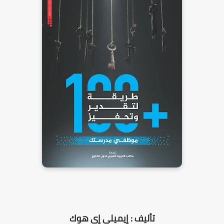
تأليف : إيميلي إي هوك