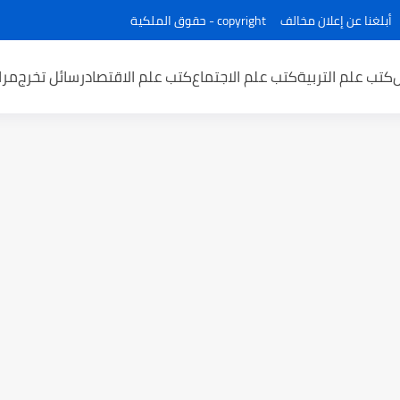
أبلغنا عن إعلان مخالف
copyright - حقوق الملكية
كتب علم التربية
كتب علم الاجتماع
كتب علم الاقتصاد
رسائل تخرج
مرا