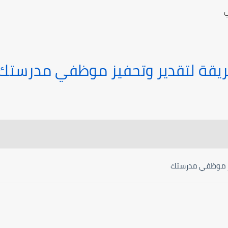
ي
طريقة لتقدير وتحفيز موظفي مدرستك
يز موظفي مدرستك