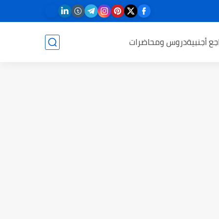
جع أجنبية
دروس ومحاضرات