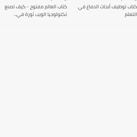
كتاب توظيف أبحاث الدماغ في
كتاب العالم مفتوح - كيف تصنع
التعلم
تكنولوجيا الويب ثورة في...