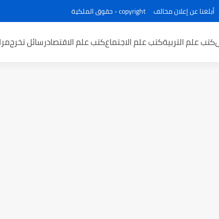
أبلغنا عن إعلان مخالف
copyright - حقوق الملكية
كتب علم التربية
كتب علم الاجتماع
كتب علم الاقتصاد
رسائل تخرج
مرا