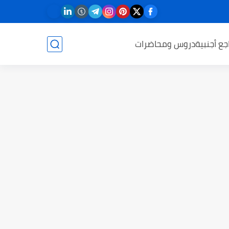
جع أجنبية
دروس ومحاضرات