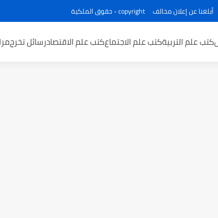
أبلغنا عن إعلان مخالف
copyright - حقوق الملكية
كتب علم التربية
كتب علم الاجتماع
كتب علم الاقتصاد
رسائل تخرج
مرا