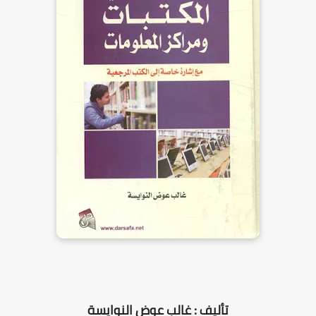
تأليف : غالب عوض النوايسة