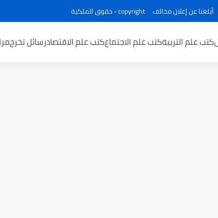
أبلغنا عن إعلان مخالف
copyright - حقوق الملكية
كتب علم التربية
كتب علم الاجتماع
كتب علم الاقتصاد
رسائل تخرج
مرا