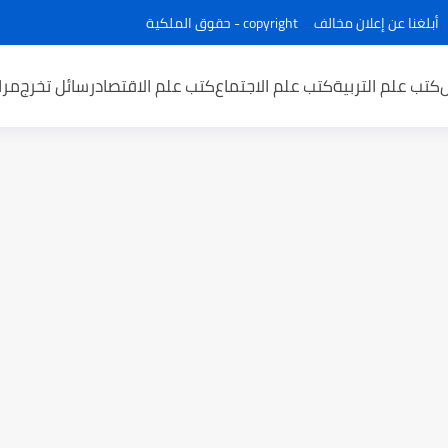
أبلغنا عن إعلان مخالف
copyright - حقوق الملكية
كتب علم التربية
كتب علم الاجتماع
كتب علم الاقتصاد
رسائل تخرج
مرا