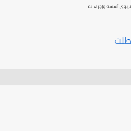
لتربوي أسسه وإجراءاته
طلت