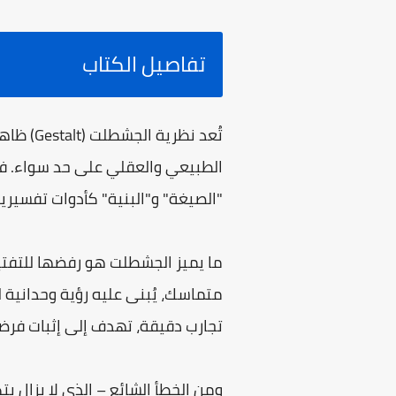
تفاصيل الكتاب
تُعد نظ
الطبيعي والعقلي على حد سواء. ف
"الصيغة" و"البنية" كأدوات تفسيرية
ما يميز الجشطلت هو رفضها للتفتيت
متماسك، يُبنى عليه رؤية وحدانية ل
تجارب دقيقة، تهدف إلى إثبات فرضيا
ومن الخطأ الشائع – الذي لا يزال ي