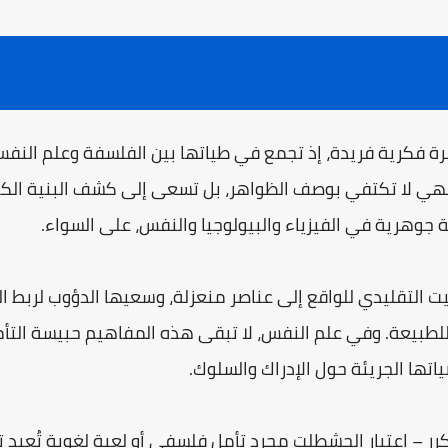
رية الجشطلت (Gestalt) ظاهرة فكرية فريدة، إذ تجمع في طياتها بين الفلسفة وعلم
هي لا تكتفي بوصف الظواهر، بل تسعى إلى كشف البنية الك
 جوهرية في الفيزياء والبيولوجيا والنفس، على السواء.
 التقليدي للواقع إلى عناصر منعزلة، وسعيها الدؤوب لربط ال
لطبيعة. وفي علم النفس، لا تبقى هذه المفاهيم حبيسة التأمل ا
تها الجريئة حول الإدراك والسلوك.
تكرر – اعتبار الجشطلت مجرد تأمل فلسفي أو لعبة لغوية تُعيد 