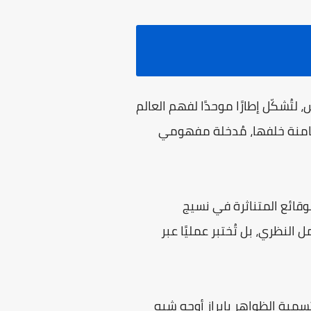
 النفس، لتُشكّل إطارًا موحدًا لفهم العالم
امنة خلفها، مُدخلة مفهومي
وقائع المتناثرة في نسيج
لنظري، بل تُختبر عمليًا عبر
تسمية الظواهر بإبراز أوجه شبه