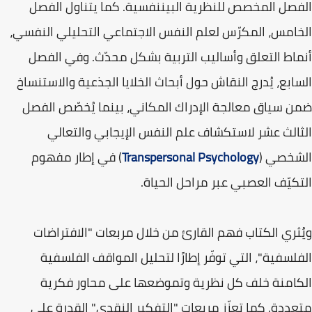
الفصل المخصص للنظرية البيننفسية. كما يتناول الفصل
الخامس، المكرّس لعلم النفس الاجتماعي التحليلي النفسي،
أنماط التعلق وأساليب التربية بشكل محدّث. وفي الفصل
السابع، يُدرج النقاش حول أبحاث الخلايا الجذعية والاستنساخ
ضمن سياق معالجة الإدراك المكاني، بينما يُخصّص الفصل
الثالث عشر لاستكشاف علم النفس الإيجابي والتعالي
الشخصي (
Transpersonal Psychology
) في إطار مفهوم
التكيّف العصبي عبر مراحل الحياة.
ويُثري الكتاب فهم القارئ من خلال مربعات "الافتراضات
الفلسفية"، التي توفّر إطارًا لتحليل المواقف الفلسفية
الكامنة خلف كل نظرية وتموضعها على محاور فكرية
متعددة. كما تعزّز مربعات "التفكير النقدي" القدرة على