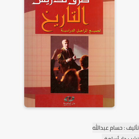
تأليف : حسام عبدالله
نشر : دار أسامة