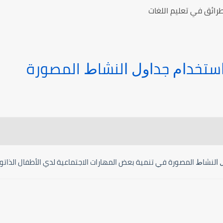
ائق في تعليم اللغات
ﺍﺳﺘﺨﺪﺍﻡ ﺟﺪﺍﻭﻝ ﺍﻟﻨﺸﺎﻁ المصورة
 ﺍﻟﻨﺸﺎﻁ المصورة في تنمية بعض المهارات الاجتماعية لدي الأطفال الذاتوي