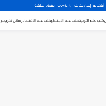
أبلغنا عن إعلان مخالف
copyright - حقوق الملكية
كتب علم التربية
كتب علم الاجتماع
كتب علم الاقتصاد
رسائل تخرج
مرا