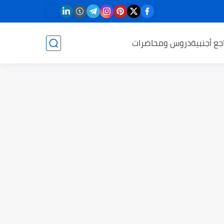
جع أجنبية
دروس ومحاضرات