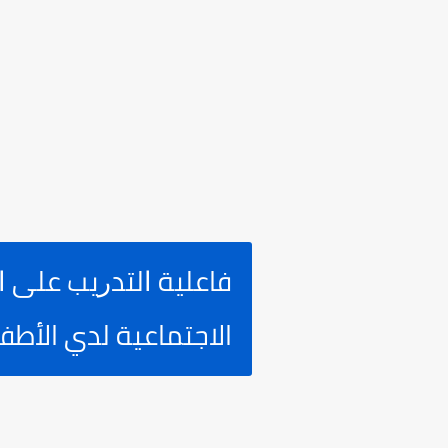
ﻓﺎﻋﻠﻴﺔ ﺍﻟﺘﺪﺭﻳﺐ ﻋﻠﻰ 
الاجتماعية لدي الأطفال