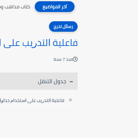
كتاب مذاهب وطر
آخر المواضيع
رسائل تخرج
ﻓﺎﻋﻠﻴﺔ ﺍﻟﺘﺪﺭﻳﺐ ﻋﻠﻰ 
منذ 7 سنة
جدول التنقل
ﻓﺎﻋﻠﻴﺔ ﺍﻟﺘﺪﺭﻳﺐ ﻋﻠﻰ ﺍﺳﺘﺨﺪﺍﻡ ﺟﺪﺍﻭﻝ