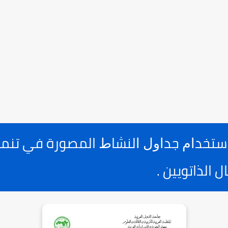
ﺍﺳﺘﺨﺪﺍﻡ ﺟﺪﺍﻭﻝ ﺍﻟﻨﺸﺎﻁ المصورة في تنم
 الذاتويين .