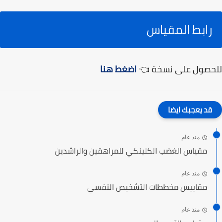
رابط المقياس
للحصول على نسخة 👈
اضغط هنا
قد يعجبك ايضا
منذ عام
مقياس الغضب الكلينكي للمراهقين والراشدين
منذ عام
مقاييس مخططات التشخيص النفسي
منذ عام