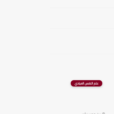
علم النفس العيادي
منذ بضع سنوات