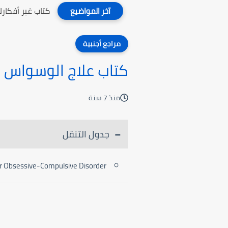
كتاب غير أفكارك
آخر المواضيع
مراجع أجنبية
كتاب علاج الوسواس 
منذ 7 سنة
جدول التنقل
or Obsessive-Compulsive Disorder