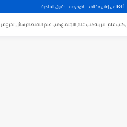
أبلغنا عن إعلان مخالف
copyright - حقوق الملكية
كتب علم التربية
كتب علم الاجتماع
كتب علم الاقتصاد
رسائل تخرج
مرا