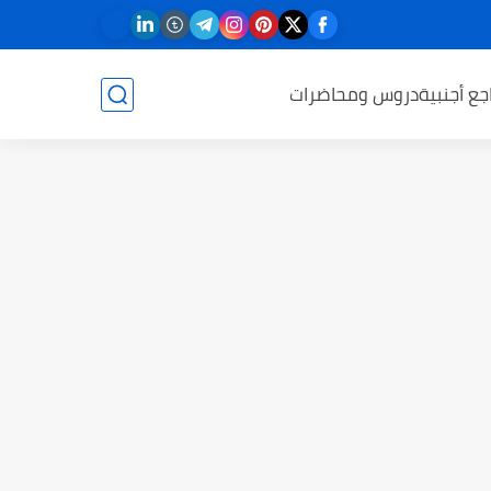
جع أجنبية
دروس ومحاضرات