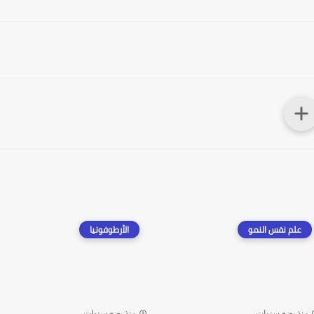
علم نفس النمو
الأرطوفونيا
منذ بضع سنوات
منذ بضع سنوات