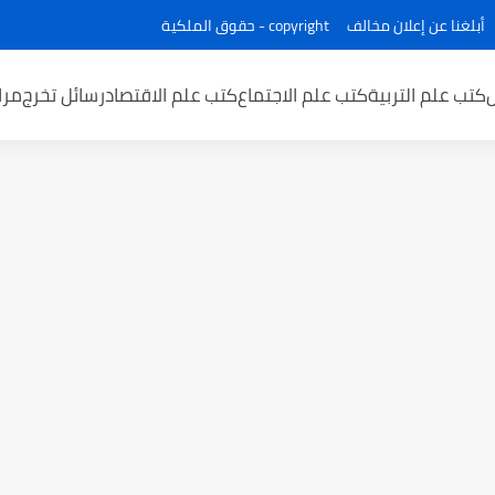
أبلغنا عن إعلان مخالف
copyright - حقوق الملكية
كتب علم التربية
كتب علم الاجتماع
كتب علم الاقتصاد
رسائل تخرج
مرا